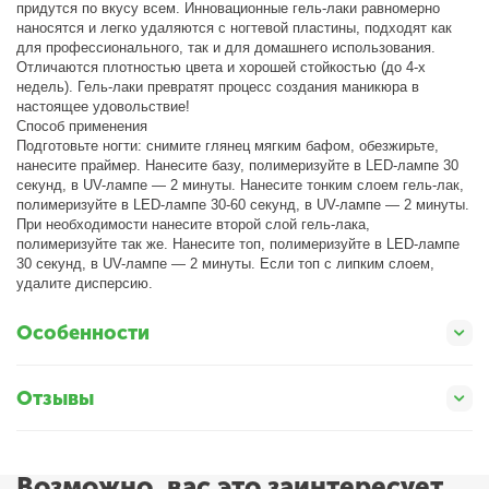
придутся по вкусу всем. Инновационные гель-лаки равномерно
наносятся и легко удаляются с ногтевой пластины, подходят как
для профессионального, так и для домашнего использования.
Отличаются плотностью цвета и хорошей стойкостью (до 4-х
недель). Гель-лаки превратят процесс создания маникюра в
настоящее удовольствие!
Способ применения
Подготовьте ногти: снимите глянец мягким бафом, обезжирьте,
нанесите праймер. Нанесите базу, полимеризуйте в LED-лампе 30
секунд, в UV-лампе — 2 минуты. Нанесите тонким слоем гель-лак,
полимеризуйте в LED-лампе 30-60 секунд, в UV-лампе — 2 минуты.
При необходимости нанесите второй слой гель-лака,
полимеризуйте так же. Нанесите топ, полимеризуйте в LED-лампе
30 секунд, в UV-лампе — 2 минуты. Если топ с липким слоем,
удалите дисперсию.
Особенности
Отзывы
Возможно, вас это заинтересует