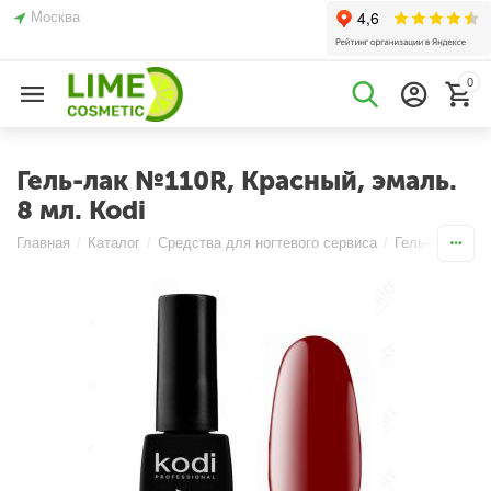
Москва
0
Гель-лак №110R, Красный, эмаль.
8 мл. Kodi
Главная
/
Каталог
/
Средства для ногтевого сервиса
/
Гель-лаки
/