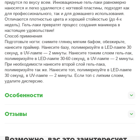
придутся по вкусу всем. Инновационные гель-лаки равномерно
наносятся и легко удаляются с ногтевой пластины, подходят как
для профессионального, так и для домашнего использования.
Отличаются плотностью цвета и хорошей стойкостью (до 4-х
недель). Гель-лаки превратят процесс создания маникюра в
настоящее удовольствие!
Способ применения
Подготовьте ногти: снимите глянец мягким бафом, обезжирьте,
нанесите праймер. Нанесите базу, полимеризуйте в LED-лампе 30
секунд, в UV-лампе — 2 минуты. Нанесите тонким слоем гель-лак,
полимеризуйте в LED-лампе 30-60 секунд, в UV-лампе — 2 минуты.
При необходимости нанесите второй слой гель-лака,
полимеризуйте так же. Нанесите топ, полимеризуйте в LED-лампе
30 секунд, в UV-лампе — 2 минуты. Если топ с липким слоем,
удалите дисперсию.
Особенности
Отзывы
Возможно, вас это заинтересует