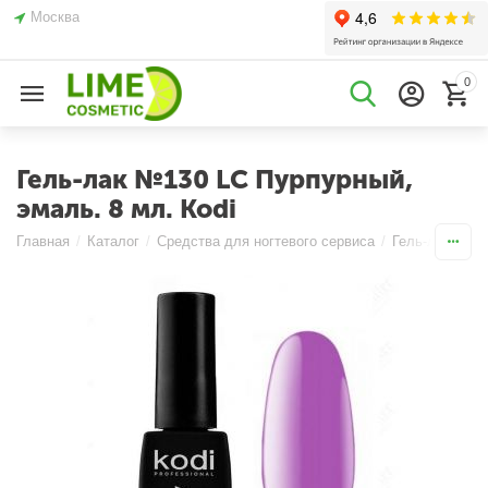
Москва
0
Гель-лак №130 LC Пурпурный,
эмаль. 8 мл. Kodi
Главная
/
Каталог
/
Средства для ногтевого сервиса
/
Гель-лаки
/