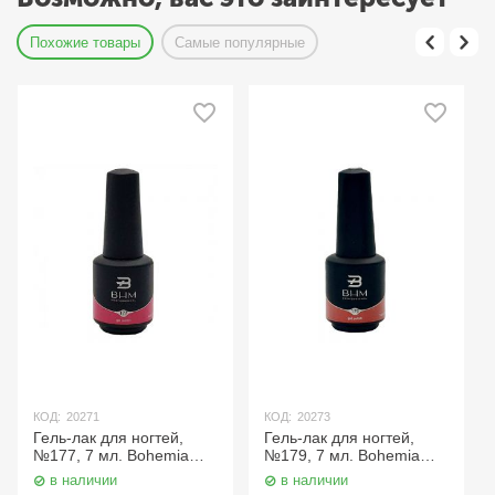
Похожие товары
Самые популярные
271
КОД:
20273
КОД:
20266
ак для ногтей,
Гель-лак для ногтей,
Гель-лак дл
7 мл. Bohemia
№179, 7 мл. Bohemia
№172, 7 мл
ional
Professional
Professiona
личии
в наличии
в наличи