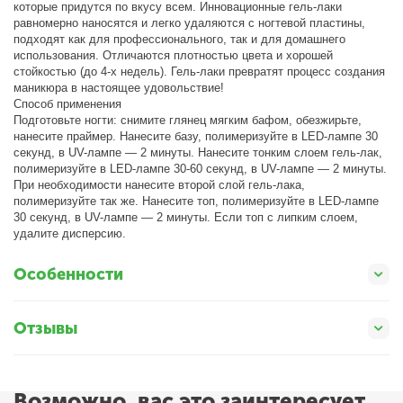
которые придутся по вкусу всем. Инновационные гель-лаки
равномерно наносятся и легко удаляются с ногтевой пластины,
подходят как для профессионального, так и для домашнего
использования. Отличаются плотностью цвета и хорошей
стойкостью (до 4-х недель). Гель-лаки превратят процесс создания
маникюра в настоящее удовольствие!
Способ применения
Подготовьте ногти: снимите глянец мягким бафом, обезжирьте,
нанесите праймер. Нанесите базу, полимеризуйте в LED-лампе 30
секунд, в UV-лампе — 2 минуты. Нанесите тонким слоем гель-лак,
полимеризуйте в LED-лампе 30-60 секунд, в UV-лампе — 2 минуты.
При необходимости нанесите второй слой гель-лака,
полимеризуйте так же. Нанесите топ, полимеризуйте в LED-лампе
30 секунд, в UV-лампе — 2 минуты. Если топ с липким слоем,
удалите дисперсию.
Особенности
Отзывы
Возможно, вас это заинтересует