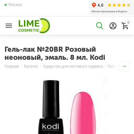
Москва
0
Гель-лак №20BR Розовый
неоновый, эмаль. 8 мл. Kodi
Главная
/
Каталог
/
Средства для ногтевого сервиса
/
Гель-лаки
/