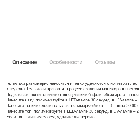
Описание
Особенности
Отзывы
Гель-лаки равномерно наносятся и легко удаляются с ногтевой плас
х недель). Гель-лаки превратят процесс создания маникюра в насто
Подготовьте ногти: снимите глянец мягким бафом, обезжирьте, нанес
Нанесите базу, полимеризуйте в LED-лампе 30 секунд, в UV-лампе – 
Нанесите тонким слоем гель-лак, полимеризуйте в LED-лампе 30-60 с
Нанесите топ, полимеризуйте в LED-лампе 30 секунд, в UV-лампе – 2
Если топ с липким слоем, удалите дисперсию.