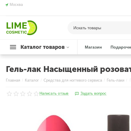
Москва
Каталог товаров
Магазин
Подарочн
Гель-лак Насыщенный розоват
Главная
/
Каталог
/
Средства для ногтевого сервиса
/
Гель-лаки
/
Написать отзыв
Задать вопрос