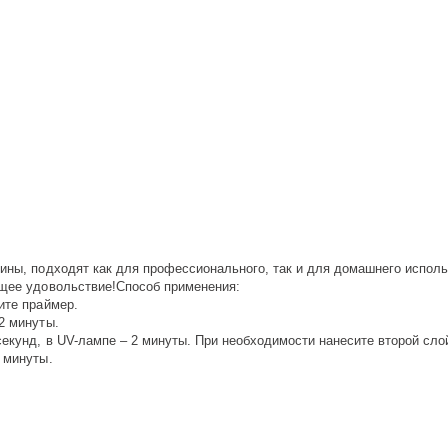
тины, подходят как для профессионального, так и для домашнего исполь
ящее удовольствие!Способ применения:
ите праймер.
2 минуты.
екунд, в UV-лампе – 2 минуты. При необходимости нанесите второй слой
 минуты.