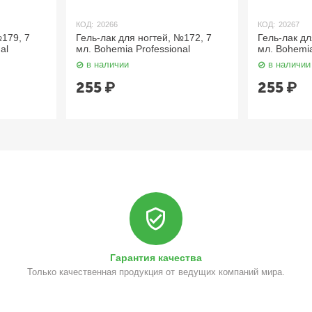
КОД:
20266
КОД:
20267
№179, 7
Гель-лак для ногтей, №172, 7
Гель-лак дл
al
мл. Bohemia Professional
мл. Bohemia
в наличии
в наличии
255
₽
255
₽
Гарантия качества
Только качественная продукция от ведущих компаний мира.