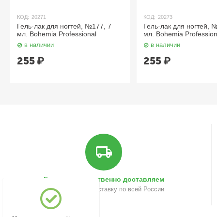
КОД:
20271
КОД:
20273
Гель-лак для ногтей, №177, 7
Гель-лак для ногтей, 
мл. Bohemia Professional
мл. Bohemia Profession
в наличии
в наличии
255
₽
255
₽
Быстро и качественно доставляем
Осуществляем доставку по всей России