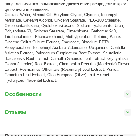
лица, легкими похлопывающими движениями распределите крем
до полного впитывания.
Состав: Water, Mineral Oil, Butylene Glycol, Glycerin, Isopropyl
Myristate, Cetearyl Alcohol, Glyceryl Stearate, PEG-100 Stearate,
Cyclopentasiloxane, Cyclohexasiloxane. Sodium Hyaluronate, Urea,
Polysorbate 60, Sorbitan Stearate, Dimethicone, Garbomer 940,
Triethanolamine, Phenoxyethanol, Methylparaben, Betaine, Panax
Ginseng Callus Culture Extract, Fragrance, Disodium EDTA,
Propylparaben, Tocopheryl Acetate, Adenosine, Ubiquinone, Centella
Asiatica Extract, Polygonum Cuspidatum Root Extract, Scutellaria
Baicalensis Root Extract, Camellia Sinensis Leaf Extract, Glycyrrhiza
Glabra (Licorice) Root Extract, Chamomilla Recutita (Matricaria) Flower
Extract, Rosmarinus Officinalis (Rosemary) Leaf Extract, Punica
Granatum Fruit Extract, Olea Europaea (Olive) Fruit Extract,
Hydrolyzed Placental Extract.
Особенности
Отзывы