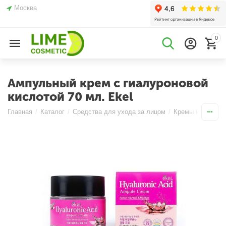
Москва
0
Ампульный крем с гиалуроновой
кислотой 70 мл. Ekel
Главная
/
Каталог
/
Средства для ухода за лицом
/
Кремы и Эмульс