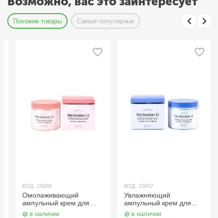
Возможно, вас это заинтересует
Похожие товары
Самые популярные
КОД:
15658
КОД:
15657
Омолаживающий
Увлажняющий
ампульный крем для
ампульный крем для
лица 100 мл. Jigott
лица 100 мл. Jigott
в наличии
в наличии