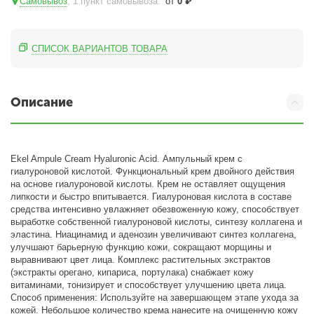
Самовывоз
, 1 пункт самовывоза
:
от
0
₽
СПИСОК ВАРИАНТОВ ТОВАРА
Описание
Ekel Ampule Cream Hyaluronic Acid. Ампульный крем с
гиалуроновой кислотой. Функциональный крем двойного действия
на основе гиалуроновой кислоты. Крем не оставляет ощущения
липкости и быстро впитывается. Гиалуроновая кислота в составе
средства интенсивно увлажняет обезвоженную кожу, способствует
выработке собственной гиалуроновой кислоты, синтезу коллагена и
эластина. Ниацинамид и аденозин увеличивают синтез коллагена,
улучшают барьерную функцию кожи, сокращают морщины и
выравнивают цвет лица. Комплекс растительных экстрактов
(экстракты орегано, кипариса, портулака) снабжает кожу
витаминами, тонизирует и способствует улучшению цвета лица.
Способ применения: Используйте на завершающем этапе ухода за
кожей. Небольшое количество крема нанесите на очищенную кожу