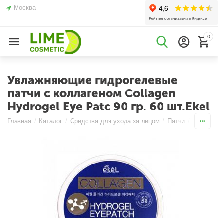
Москва
0
Увлажняющие гидрогелевые
патчи с коллагеном Collagen
Hydrogel Eye Patc 90 гр. 60 шт.Ekel
Главная
/
Каталог
/
Средства для ухода за лицом
/
Патчи
/
Патчи д