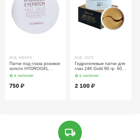
КОД:
К604374
КОД:
14273
Патчи под глаза розовое
Гидрогелевые патчи для
золото HYDROGEL
глаз 24K Gold 90 гр. 60
EYEPATCH ROSE GOLD
шт. Lebelage
в наличии
в наличии
90 гр. FOODAHOLIC
750
₽
2 100
₽