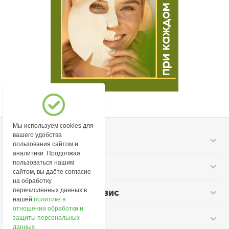
Мы используем cookies для
вашего удобства
Моя учетная запись
пользования сайтом и
аналитики. Продолжая
пользоваться нашим
Информация
сайтом, вы даёте согласие
на обработку
перечисленных данных в
Покупательский сервис
нашей
политике в
отношении обработки и
Контакты
защиты персональных
данных