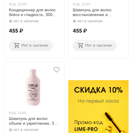
КОД:
21190
КОД:
21191
Кондиционер для волос
Шампунь для волос
блеск и гладкость, 300
восстановление и
мл. Happy Lab
питание, 300 мл. Happy
нет в наличии
нет в наличии
Lab
455
₽
455
₽
Нет в наличии
Нет в наличии
КОД:
21192
Шампунь для волос
объем и укрепление, 300
мл. Happy Lab
нет в наличии