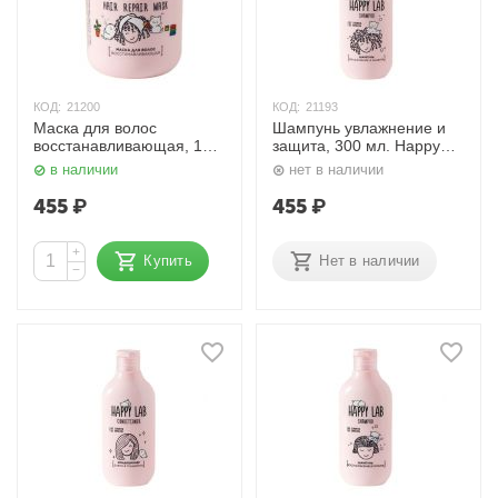
КОД:
21200
КОД:
21193
Маска для волос
Шампунь увлажнение и
восстанавливающая, 180
защита, 300 мл. Happy
гр. Happy Lab
Lab
в наличии
нет в наличии
455
₽
455
₽
+
Купить
Нет в наличии
−