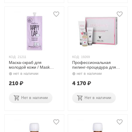
КОД:
21211
КОД:
19269
Маска-скраб для
Профессиональная
молодой кожи / Mask
пилинг-процедура для
Scrub Neo, 20 мл. Happy
лица с эффектом
нет в наличии
нет в наличии
Lab
«Фарфоровой кожи»
Aravia
210
₽
4 170
₽
Нет в наличии
Нет в наличии