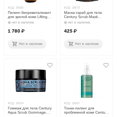
КОД:
20505
КОД:
18573
Пилинг-биоревитализант
Маска-скраб для тела
для зрелой кожи Lifting
Century Scrub-Mask
Renew Biopeel, 100 мл.
Magma Bezuvia, 250 мл.
нет в наличии
нет в наличии
Aravia
Nexxt
1 780
₽
425
₽
Нет в наличии
Нет в наличии
КОД:
18574
КОД:
18597
Гоммаж для тела Century
Тоник-пилинг для
Aqua Scrub Gommage,
проблемной кожи Century
250 мл. Nexxt
Detox Complex, 120 мл.