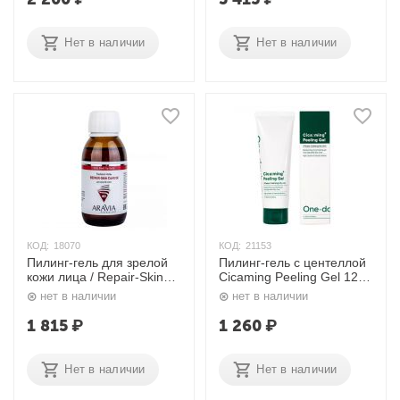
мл, 150 мл Aravia
Нет в наличии
Нет в наличии
КОД:
18070
КОД:
21153
Пилинг-гель для зрелой
Пилинг-гель с центеллой
кожи лица / Repair-Skin
Cicaming Peeling Gel 120
Control 100 мл Aravia
мл One-day’s you
нет в наличии
нет в наличии
1 815
₽
1 260
₽
Нет в наличии
Нет в наличии