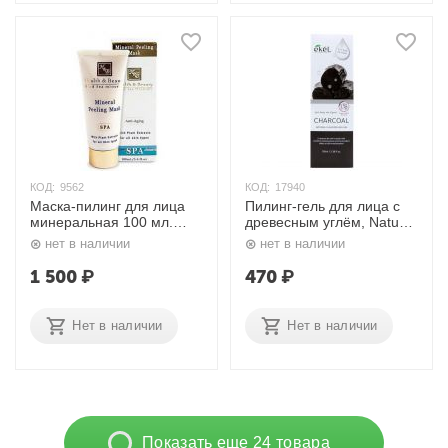
КОД:
9562
КОД:
17940
Маска-пилинг для лица
Пилинг-гель для лица с
минеральная 100 мл.
древесным углём, Natural
H&B
Peeling Gel Charcoal 100
нет в наличии
нет в наличии
мл. Ekel
1 500
₽
470
₽
Нет в наличии
Нет в наличии
Показать еще 24 товара