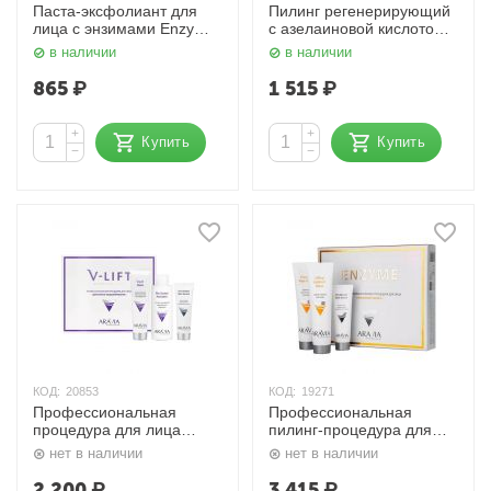
Паста-эксфолиант для
Пилинг регенерирующий
лица с энзимами Enzyme
с азелаиновой кислотой
Face Polish 100 мл. Aravia
Regenerating Azelaic 150
в наличии
в наличии
мл. Aravia
865
₽
1 515
₽
+
+
Купить
Купить
−
−
КОД:
20853
КОД:
19271
Профессиональная
Профессиональная
процедура для лица
пилинг-процедура для
«Дренажное
жирной кожи «Энзимный
нет в наличии
нет в наличии
моделирование» V-LIFT,
пилинг» 50 мл, 100 мл x 2
10 процедур, 50 мл, 100
Aravia
2 200
₽
3 415
₽