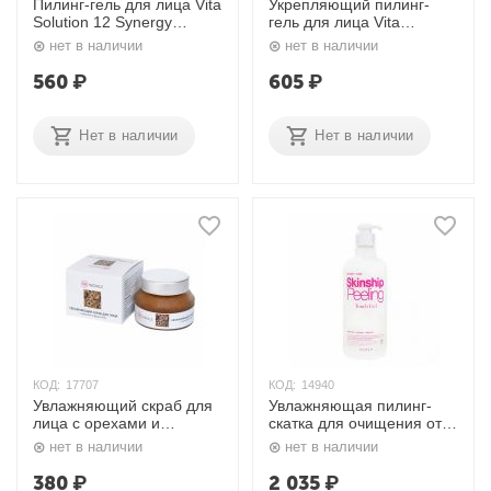
Пилинг-гель для лица Vita
Укрепляющий пилинг-
Solution 12 Synergy
гель для лица Vita
Peeling Gel 180 мл. Jigott
Solution 12 Firming
нет в наличии
нет в наличии
Peeling Gel 180 мл. Jigott
560
₽
605
₽
Нет в наличии
Нет в наличии
КОД:
17707
КОД:
14940
Увлажняющий скраб для
Увлажняющая пилинг-
лица с орехами и
скатка для очищения от
фруктами 50 мл. Indiale
омертвевших клеток 500
нет в наличии
нет в наличии
мл. Elizavecca
380
₽
2 035
₽