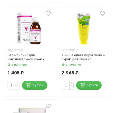
КОД:
20709
КОД:
360015
Гель-пилинг для
Очищающая поры пена –
чувствительной кожи /
скраб для лица (с
Renewal–Skin Control 100
энзимами) Pore Cleansing
в наличии
в наличии
мл Aravia
Scrub Face Wash 120 гр.
MEISHOKU
1 405
₽
2 948
₽
+
+
Купить
Купить
−
−