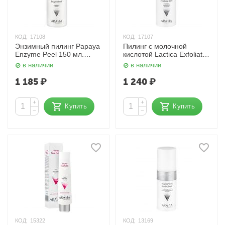
КОД:
17108
КОД:
17107
Энзимный пилинг Papaya
Пилинг с молочной
Enzyme Peel 150 мл.
кислотой Lactica Exfoliate
Aravia
10%, 150 мл. Aravia
в наличии
в наличии
1 185
₽
1 240
₽
+
+
Купить
Купить
−
−
КОД:
15322
КОД:
13169