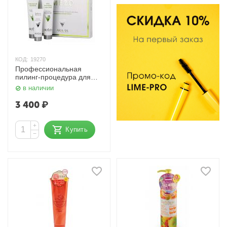
КОД:
19270
Профессиональная
пилинг-процедура для
лица «Микроигольчатый
в наличии
пилинг» Aravia
3 400
₽
+
Купить
−