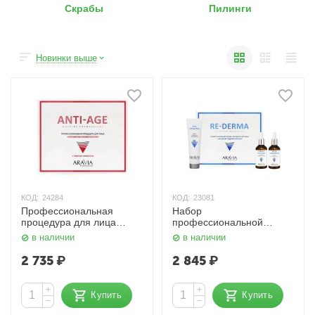
Скрабы
Пилинги
Новинки выше
КОД:
24284
КОД:
23081
Профессиональная
Набор
процедура для лица
профессиональной
«Аппаратная
пилинг-процедуры для
в наличии
в наличии
косметология» / Anti-Age,
лица с эффектом
150 мл x 3 Aravia
«Редермализации» 100
2 735
₽
2 845
₽
мл, 50 мл x 2 Aravia
+
+
Купить
Купить
−
−