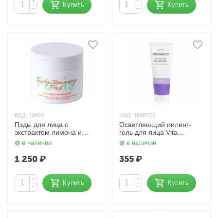
+
+
Купить
Купить
−
−
КОД:
18424
КОД:
18397СК
Пэды для лица с
Осветляющий пилинг-
экстрактом лимона и
гель для лица Vita
центеллы, Facis Daily
Solution 12 Brightening
в наличии
в наличии
Cleansing Pad 180 мл.
Peeling Gel 180 мл. Jigott
Jigott
1 250
₽
355
₽
+
+
Купить
Купить
−
−