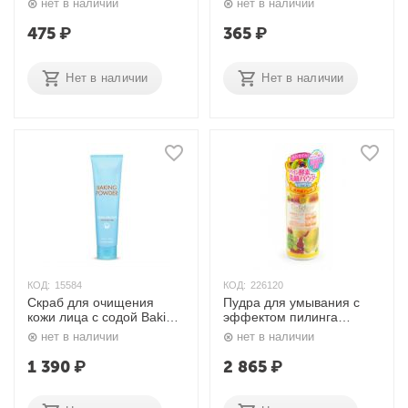
нет в наличии
нет в наличии
Nexxt
475
₽
365
₽
Нет в наличии
Нет в наличии
КОД:
15584
КОД:
226120
Скраб для очищения
Пудра для умывания с
кожи лица с содой Baking
эффектом пилинга
Powder Crunch Pore
Detclear 75 гр. Meishoku
нет в наличии
нет в наличии
Scrub, 200 мл. Etude
House
1 390
₽
2 865
₽