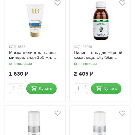
КОД:
9587
КОД:
18069
Маска-пилинг для лица
Пилинг-гель для жирной
минеральная 150 мл.
кожи лица, Oily-Skin
H&B
Control 100 мл. Aravia
в наличии
в наличии
1 630
₽
2 405
₽
+
+
Купить
Купить
−
−