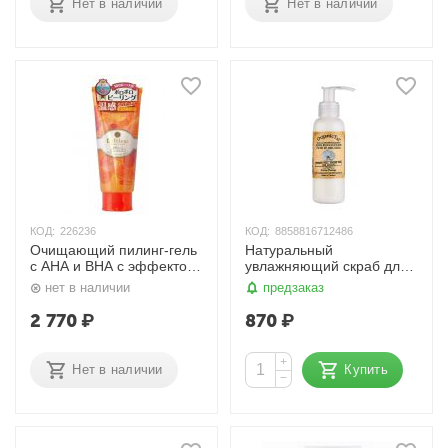
Нет в наличии
Нет в наличии
КОД:
226236
КОД:
8858816712486
Очищающий пилинг-гель
Натуральный
с AHA и BHA с эффектом
увлажняющий скраб для
сильного скатывания ( c
лица с гранулами жожоба
нет в наличии
предзаказ
разогревающим
«БЕЛАЯ ОРХИДЕЯ», 120
эффектом) Detclear 180
гр. OrganicTai
2 770
₽
870
₽
гр. Meishoku
+
Нет в наличии
Купить
−