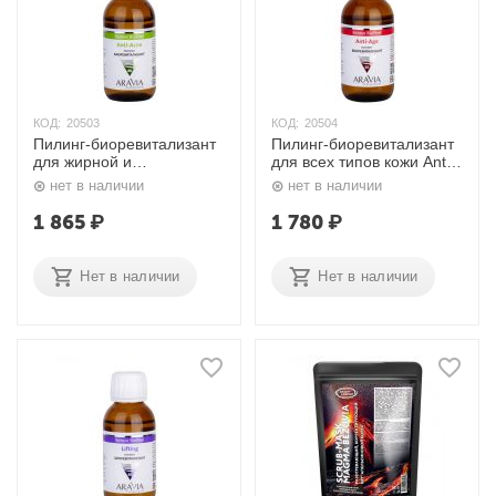
КОД:
20503
КОД:
20504
Пилинг-биоревитализант
Пилинг-биоревитализант
для жирной и
для всех типов кожи Anti-
проблемной кожи Anti-
Age Renew Biopeel, 100
нет в наличии
нет в наличии
Acne Renew Biopeel, 100
мл. Aravia
мл. Aravia
1 865
₽
1 780
₽
Нет в наличии
Нет в наличии