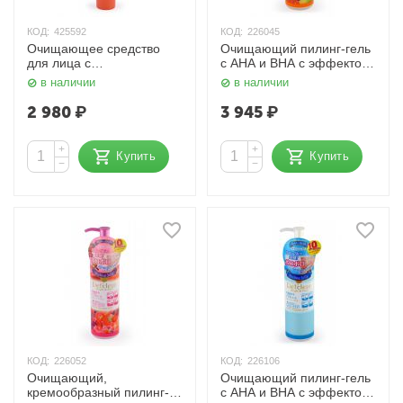
КОД:
425592
КОД:
226045
Очищающее средство
Очищающий пилинг-гель
для лица с
с AHA и BHA с эффектом
разогревающим
сильного скатывания
в наличии
в наличии
эффектом Hot & Cool
Detclear 180 мл. Meishoku
Beauty 170 гр. SANA
2 980
₽
3 945
₽
+
+
Купить
Купить
−
−
КОД:
226052
КОД:
226106
Очищающий,
Очищающий пилинг-гель
кремообразный пилинг-
с AHA и BHA с эффектом