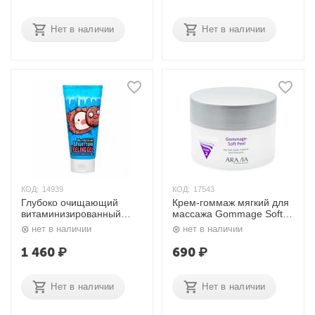
Нет в наличии
Нет в наличии
КОД:
14939
КОД:
17543
Глубоко очищающий
Крем-гоммаж мягкий для
витаминизированный
массажа Gommage Soft
пилинговый гель для
Peel 150 мл. Aravia
нет в наличии
нет в наличии
лица 150 мл. Elizavecca
1 460
₽
690
₽
Нет в наличии
Нет в наличии