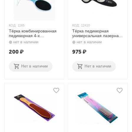
КОД:
1165
КОД:
12410
Тёрка комбинированная
Тёрка педикюрная
педикюрная 4-х
универсальная лазерная
сторонняя 604 Mertz
A720 Mertz
нет в наличии
нет в наличии
200
₽
975
₽
Нет в наличии
Нет в наличии