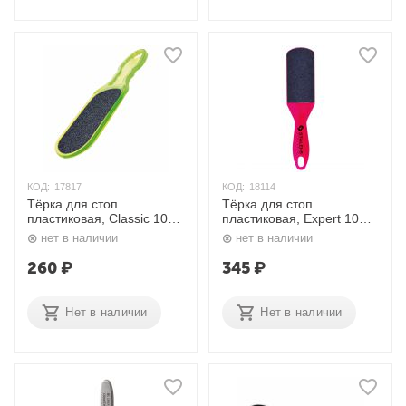
КОД:
17817
КОД:
18114
Тёрка для стоп
Тёрка для стоп
пластиковая, Classic 10
пластиковая, Expert 10
TYPE 1 (100/180) Сталекс
TYPE 2 AE 10/2 Сталекс
нет в наличии
нет в наличии
260
₽
345
₽
Нет в наличии
Нет в наличии