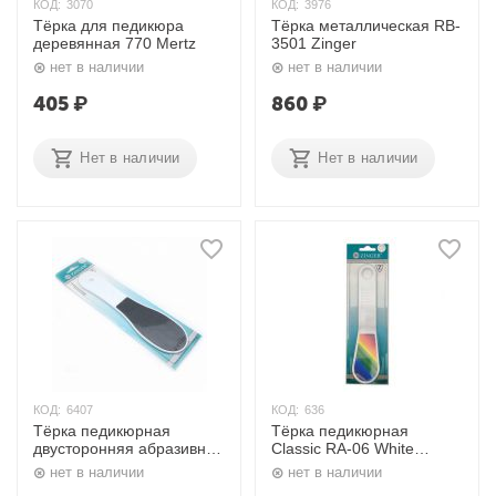
КОД:
3070
КОД:
3976
Тёрка для педикюра
Тёрка металлическая RB-
деревянная 770 Mertz
3501 Zinger
нет в наличии
нет в наличии
405
₽
860
₽
Нет в наличии
Нет в наличии
КОД:
6407
КОД:
636
Тёрка педикюрная
Тёрка педикюрная
двусторонняя абразивная
Classic RA-06 White
100/180 грит RA-02 Zinger
Zinger
нет в наличии
нет в наличии