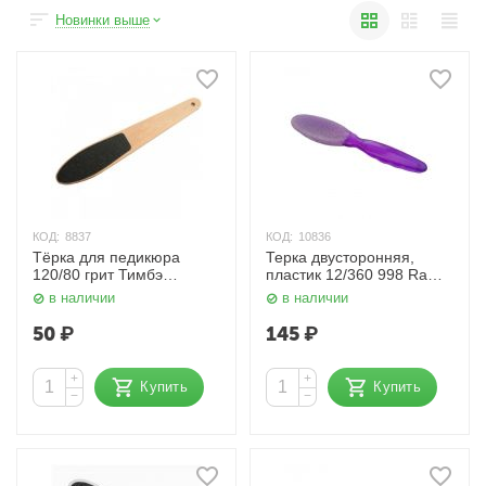
Новинки выше
КОД:
8837
КОД:
10836
Тёрка для педикюра
Терка двусторонняя,
120/80 грит Тимбэ
пластик 12/360 998 Rama
Продакшен
Rose
в наличии
в наличии
50
₽
145
₽
+
+
Купить
Купить
−
−