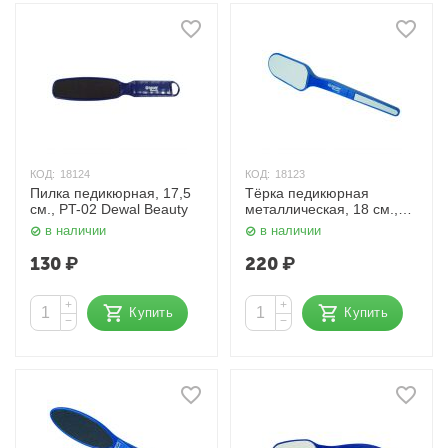
КОД:
18124
КОД:
18123
Пилка педикюрная, 17,5
Тёрка педикюрная
см., PT-02 Dewal Beauty
металлическая, 18 см.,
PT-15 Dewal Beauty
в наличии
в наличии
130
₽
220
₽
+
+
Купить
Купить
−
−