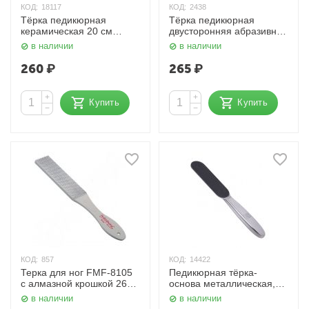
КОД:
18117
КОД:
2438
Тёрка педикюрная
Тёрка педикюрная
керамическая 20 см
двусторонняя абразивная
120/150 грит, PT-18 Dewal
100/180 грит RA-14 Zinger
в наличии
в наличии
Beauty
260
₽
265
₽
+
+
Купить
Купить
−
−
КОД:
857
КОД:
14422
Терка для ног FMF-8105
Педикюрная тёрка-
с алмазной крошкой 261-
основа металлическая,
8105 Solinberg
средняя 1103 Kristaller
в наличии
в наличии