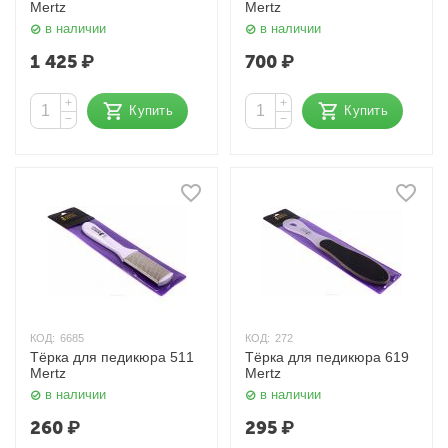
Mertz
Mertz
в наличии
в наличии
1 425
₽
700
₽
+
+
Купить
Купить
−
−
КОД:
6685
КОД:
272
Тёрка для педикюра 511
Тёрка для педикюра 619
Mertz
Mertz
в наличии
в наличии
260
₽
295
₽