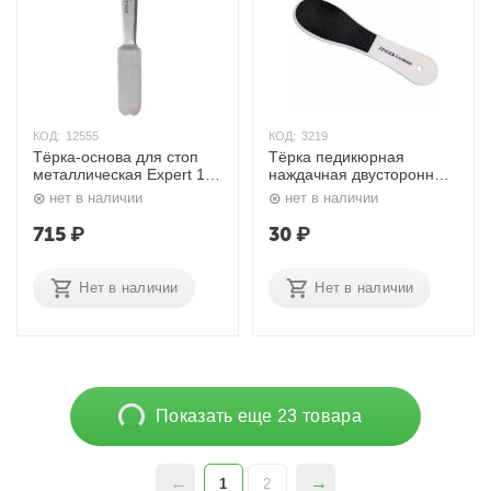
КОД:
12555
КОД:
3219
Тёрка-основа для стоп
Тёрка педикюрная
металлическая Expert 10
наждачная двусторонняя
MBE-10 Сталекс
RA-02 Zinger
нет в наличии
нет в наличии
715
₽
30
₽
Нет в наличии
Нет в наличии
Показать еще 23 товара
1
2