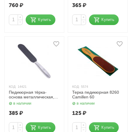
760
₽
365
₽
+
+
Купить
Купить
−
−
КОД:
14421
КОД:
5574
Педикюрная тёрка-
Терка педикюрная 8260
основа металлическая,
Camillen 60
большая 1102 Kristaller
в наличии
в наличии
385
₽
125
₽
+
+
Купить
Купить
−
−