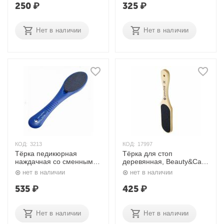
250
₽
325
₽
Нет в наличии
Нет в наличии
КОД:
3213
КОД:
17997
Тёрка педикюрная
Тёрка для стоп
наждачная со сменным
деревянная, Beauty&Care
блоком zo-RA-26 Zinger
10 TYPE 1 (100/180)
нет в наличии
нет в наличии
Сталекс
535
₽
425
₽
Нет в наличии
Нет в наличии