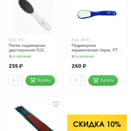
КОД:
6687
КОД:
18549
Пилка педикюрная
Педикюрная
двусторонняя 519,
керамическая тёрка, PT-
100/180 грит Mertz
17 Dewal Beauty
в наличии
в наличии
255
₽
260
₽
+
+
Купить
Купить
−
−