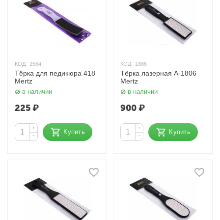
КОД:
2564
КОД:
1886
Тёрка для педикюра 418
Тёрка лазерная A-1806
Mertz
Mertz
в наличии
в наличии
225
₽
900
₽
+
+
Купить
Купить
−
−