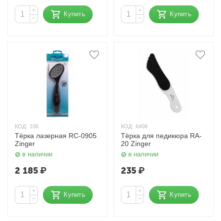
+
+
Купить
Купить
−
−
КОД:
106
КОД:
6408
Тёрка лазерная RC-0905
Тёрка для педикюра RA-
Zinger
20 Zinger
в наличии
в наличии
2 185
₽
235
₽
+
+
Купить
Купить
−
−