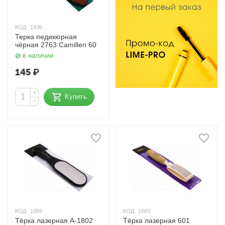
КОД:
1936
Терка педикюрная
чёрная 2763 Camillen 60
в наличии
145
₽
+
Купить
−
КОД:
1889
КОД:
1683
Тёрка лазерная A-1802
Тёрка лазерная 601