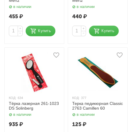
Mertz
Mertz
в наличии
в наличии
455
₽
440
₽
+
+
Купить
Купить
−
−
КОД:
634
КОД:
377
Тёрка лазерная 261-1023
Терка педикюрная Classic
DS Solinberg
2763 Camillen 60
в наличии
в наличии
935
₽
125
₽