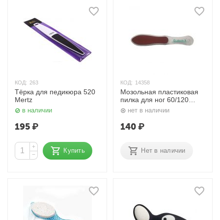
КОД:
263
КОД:
14358
Тёрка для педикюра 520
Мозольная пластиковая
Mertz
пилка для ног 60/120
Camillen 60
в наличии
нет в наличии
195
₽
140
₽
+
Купить
Нет в наличии
−