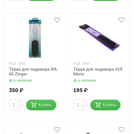
КОД:
3208
КОД:
2565
Тёрка для педикюра RA-
Тёрка для педикюра 419
66 Zinger
Mertz
в наличии
в наличии
350
₽
195
₽
+
+
Купить
Купить
−
−