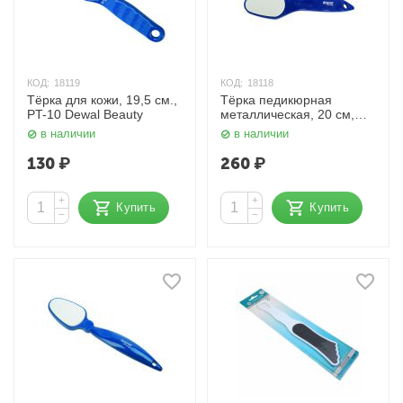
КОД:
18119
КОД:
18118
Тёрка для кожи, 19,5 см.,
Тёрка педикюрная
PT-10 Dewal Beauty
металлическая, 20 см,
PT-16 Dewal Beauty
в наличии
в наличии
130
₽
260
₽
+
+
Купить
Купить
−
−