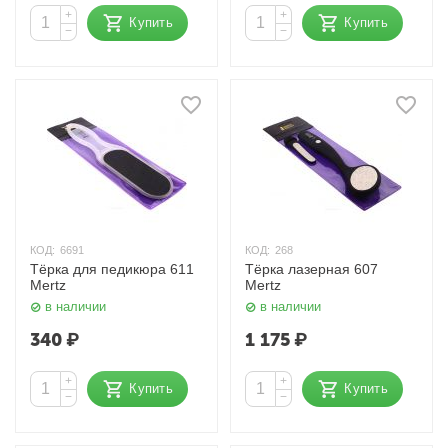
+
+
Купить
Купить
−
−
КОД:
6691
КОД:
268
Тёрка для педикюра 611
Тёрка лазерная 607
Mertz
Mertz
в наличии
в наличии
340
₽
1 175
₽
+
+
Купить
Купить
−
−