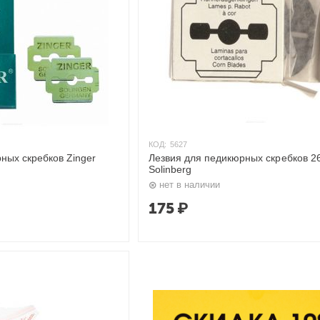
КОД:
5627
ных скребков Zinger
Лезвия для педикюрных скребков 2
Solinberg
нет в наличии
175
₽