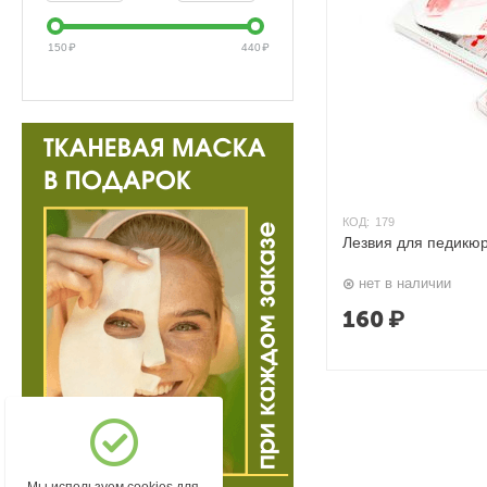
150
₽
440
₽
КОД:
179
Лезвия для педикюр
нет в наличии
160
₽