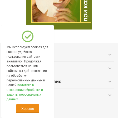
Мы используем cookies для
вашего удобства
Моя учетная запись
пользования сайтом и
аналитики. Продолжая
пользоваться нашим
Информация
сайтом, вы даёте согласие
на обработку
перечисленных данных в
Покупательский сервис
нашей
политике в
отношении обработки и
Контакты
защиты персональных
данных
Хорошо
© 2026 lime-cosmetic.ru.