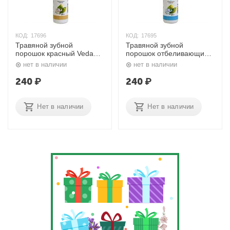
КОД:
17696
КОД:
17695
Травяной зубной
Травяной зубной
порошок красный Veda
порошок отбеливающий
Vedica
голубой Veda Vedica
нет в наличии
нет в наличии
240
₽
240
₽
Нет в наличии
Нет в наличии