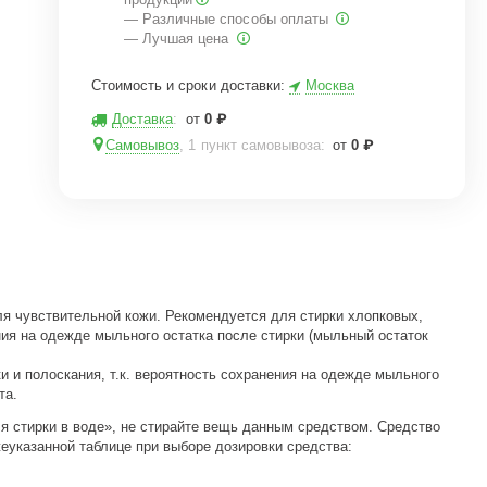
— Различные способы оплаты
— Лучшая цена
Стоимость и сроки доставки:
Москва
Доставка
:
от
0
₽
Самовывоз
, 1 пункт самовывоза
:
от
0
₽
ля чувствительной кожи. Рекомендуется для стирки хлопковых,
ия на одежде мыльного остатка после стирки (мыльный остаток
 и полоскания, т.к. вероятность сохранения на одежде мыльного
та.
ля стирки в воде», не стирайте вещь данным средством. Средство
еуказанной таблице при выборе дозировки средства: