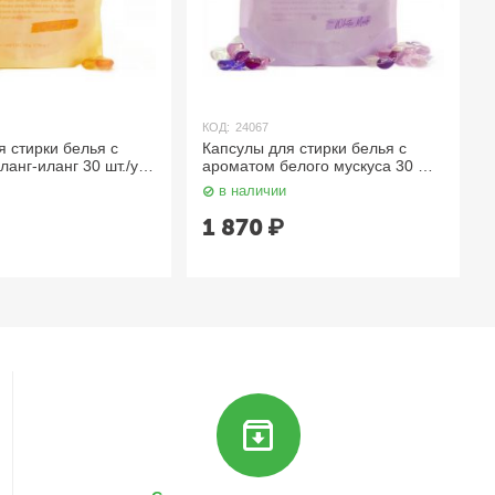
ект значительно снижается);
КОД:
24067
я стирки белья с
Капсулы для стирки белья с
анг-иланг 30 шт./уп.
ароматом белого мускуса 30 шт./
TTE
уп. LODEURLETTE
стью кожи, а также при длительном контакте кожи рук с водой
в наличии
шении самочувствия обратитесь к врачу. Избегайте попадания в
1 870
₽
бонат, отдушка.