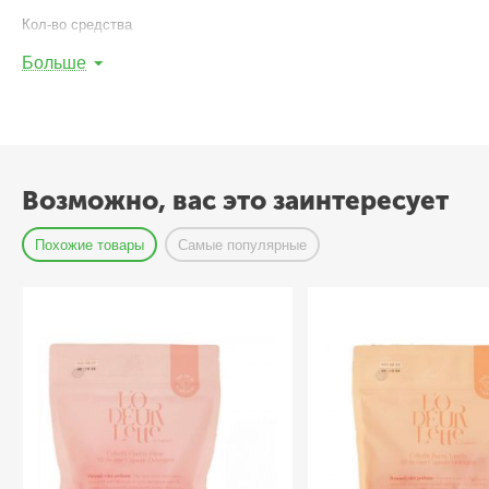
Кол-во средства
Ручная стирка
Больше
4 л
10 мл
Машинная стирка
(активаторный тип)
Возможно, вас это заинтересует
45 л
Похожие товары
Самые популярные
75 мл
30 л
50 мл
Машинная стирка
(барабанный тип)
6 кг белья
3 кг белья
45 мл