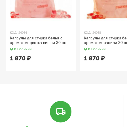
36 мл
В одной чайной ложке – 5 мл. средства.
Рекомендации по наиболее эффективному применению:
строго соблюдайте дозировку средства согласно вышерасположенно
КОД:
24064
КОД:
24068
особенно сильные загрязнения желательно застирывать непосредств
Капсулы для стирки белья с
Капсулы для стирки бе
ароматом цветка вишни 30 шт./
ароматом ванили 30 шт
не загружайте барабан машинки большим объёмом белья (отстирыв
уп. LODEURLETTE
LODEURLETTE
Внимание при применении: Используйте строго по назначению. Храни
в наличии
в наличии
рекомендуется использовать резиновые перчатки. Избегайте попадан
1 870
₽
1 870
₽
глаза мыльного раствора, при попадании немедленно промойте глаза
Состав: вода, чистая (без примесей) мыльная основа (калийная и на