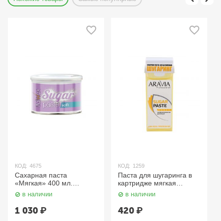
КОД:
4675
КОД:
1259
Сахарная паста
Паста для шугаринга в
«Мягкая» 400 мл.
картридже мягкая
ItalWax/White Line
«Медовая» 150 мл.
в наличии
в наличии
Aravia
1 030
₽
420
₽