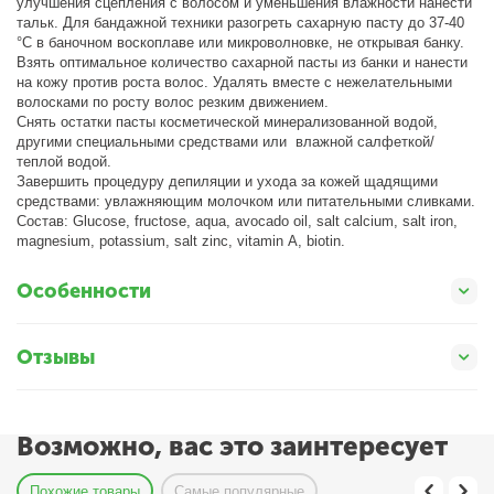
улучшения сцепления с волосом и уменьшения влажности нанести
тальк. Для бандажной техники разогреть сахарную пасту до 37-40
°C в баночном воскоплаве или микроволновке, не открывая банку.
Взять оптимальное количество сахарной пасты из банки и нанести
на кожу против роста волос. Удалять вместе с нежелательными
волосками по росту волос резким движением.
Снять остатки пасты косметической минерализованной водой,
другими специальными средствами или влажной салфеткой/
теплой водой.
Завершить процедуру депиляции и ухода за кожей щадящими
средствами: увлажняющим молочком или питательными сливками.
Состав: Glucose, fructose, aqua, avocado oil, salt calcium, salt iron,
magnesium, potassium, salt zinc, vitamin А, biotin.
Особенности
Отзывы
Возможно, вас это заинтересует
Похожие товары
Самые популярные