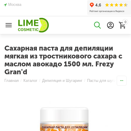
Москва
0
Сахарная паста для депиляции
мягкая из тростникового сахара с
маслом авокадо 1500 мл. Frezy
Gran'd
Главная
/
Каталог
/
Депиляция и Шугаринг
/
Пасты для шугаринга
/