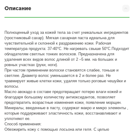
Описание
Полноценный уход за кожей тела за счет уникальных ингредиентов
(тростниковый сахар). Мягкая сахарная паста идеальна для
чувствительной и склонной к раздражению кожи. Рабочая
температура продукта: 37-40°С. Не нагревать свыше 50°С.Подходит
обладателям светлых тонких волосков. Предназначена для
удаления всех видов волос длиной от 2 –5 мм. на больших и
ровных участках (руки, ноги).
При частом применении волоски становятся слабее, тоньше и
светлее. Диаметр волос уменьшается в 2 и более раз. Не
травмирует живые клетки кожи, удаляя только роговые чешуйки и
волосы.
Масло авокадо в составе предотвращает потерю влаги кожей и
благодаря большому количеству антиоксидантов, позволяет
предотвратить возрастные изменения кожи, появление морщин.
Минералы, введенные в пасту, содержат макро и микро элементы ,
которые поддерживают эластичность кожи, восстанавливают и
уплотняют ее.
Способ применения:
Обезжирить кожу с помощью лосьона или геля. С целью