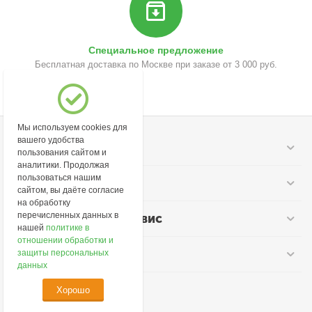
Специальное предложение
Бесплатная доставка по Москве при заказе от 3 000 руб.
Мы используем cookies для
вашего удобства
Моя учетная запись
пользования сайтом и
аналитики. Продолжая
пользоваться нашим
Информация
сайтом, вы даёте согласие
на обработку
перечисленных данных в
Покупательский сервис
нашей
политике в
отношении обработки и
Контакты
защиты персональных
данных
Хорошо
© 2026 lime-cosmetic.ru.