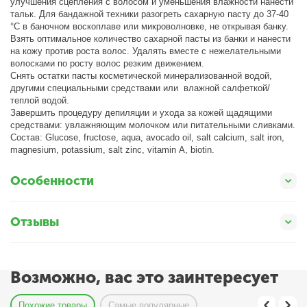
улучшения сцепления с волосом и уменьшения влажности нанести
тальк. Для бандажной техники разогреть сахарную пасту до 37-40
°C в баночном воскоплаве или микроволновке, не открывая банку.
Взять оптимальное количество сахарной пасты из банки и нанести
на кожу против роста волос. Удалять вместе с нежелательными
волосками по росту волос резким движением.
Снять остатки пасты косметической минерализованной водой,
другими специальными средствами или влажной салфеткой/
теплой водой.
Завершить процедуру депиляции и ухода за кожей щадящими
средствами: увлажняющим молочком или питательными сливками.
Состав: Glucose, fructose, aqua, avocado oil, salt calcium, salt iron,
magnesium, potassium, salt zinc, vitamin А, biotin.
Особенности
Отзывы
Возможно, вас это заинтересует
Похожие товары
Самые популярные