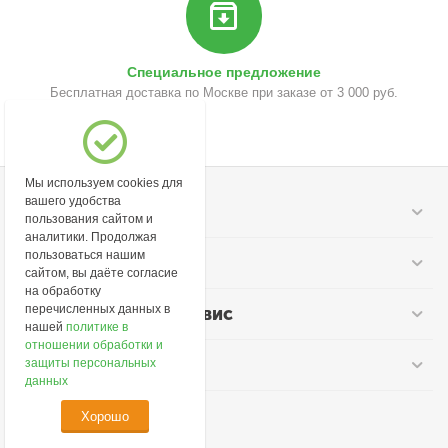
Специальное предложение
Бесплатная доставка по Москве при заказе от 3 000 руб.
Мы используем cookies для
вашего удобства
Моя учетная запись
пользования сайтом и
аналитики. Продолжая
пользоваться нашим
Информация
сайтом, вы даёте согласие
на обработку
перечисленных данных в
Покупательский сервис
нашей
политике в
отношении обработки и
Контакты
защиты персональных
данных
Хорошо
© 2026 lime-cosmetic.ru.