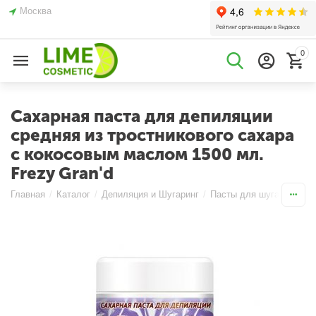
Москва
0
Сахарная паста для депиляции
средняя из тростникового сахара
с кокосовым маслом 1500 мл.
Frezy Gran'd
Главная
/
Каталог
/
Депиляция и Шугаринг
/
Пасты для шугаринга
/