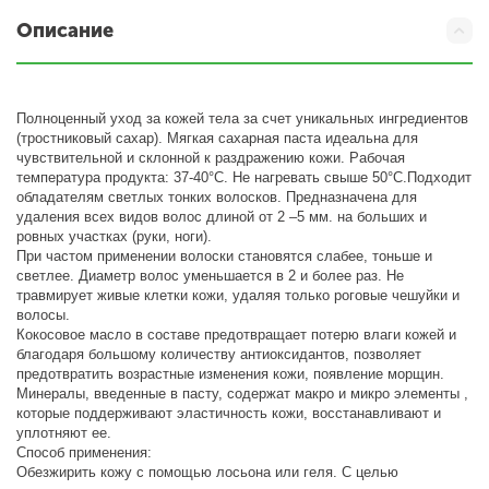
Описание
Полноценный уход за кожей тела за счет уникальных ингредиентов
(тростниковый сахар). Мягкая сахарная паста идеальна для
чувствительной и склонной к раздражению кожи. Рабочая
температура продукта: 37-40°С. Не нагревать свыше 50°С.Подходит
обладателям светлых тонких волосков. Предназначена для
удаления всех видов волос длиной от 2 –5 мм. на больших и
ровных участках (руки, ноги).
При частом применении волоски становятся слабее, тоньше и
светлее. Диаметр волос уменьшается в 2 и более раз. Не
травмирует живые клетки кожи, удаляя только роговые чешуйки и
волосы.
Кокосовое масло в составе предотвращает потерю влаги кожей и
благодаря большому количеству антиоксидантов, позволяет
предотвратить возрастные изменения кожи, появление морщин.
Минералы, введенные в пасту, содержат макро и микро элементы ,
которые поддерживают эластичность кожи, восстанавливают и
уплотняют ее.
Способ применения:
Обезжирить кожу с помощью лосьона или геля. С целью