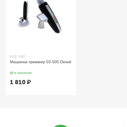
КОД:
2997
Машинка-триммер 03-505 Dewal
в наличии
1 810
₽