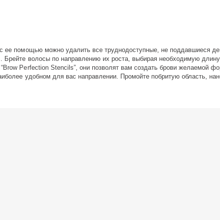
, с ее помощью можно удалить все труднодоступные, не поддавшиеся д
с. Брейте волосы по направлению их роста, выбирая необходимую длин
Brow Perfection Stencils”, они позволят вам создать брови желаемой ф
 наиболее удобном для вас направлении. Промойте побритую область, н