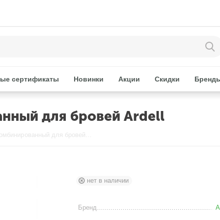
ые сертификаты
Новинки
Акции
Скидки
Бренд
нный для бровей Ardell
Триммер-бритва комбинированный для бровей Ardell
нет в наличии
Бренд
A