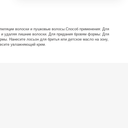
епиляции волоски и пушковые волосы.Способ применения: Для
у и удаляя лишние волоски. Для придания бровям формы: Для
ормы. Нанесите лосьон для бритья или детское масло на зону,
анесите увлажняющий крем.