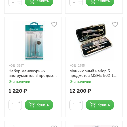
Купить
Купить
−
−
КОД:
3197
КОД:
2755
Набор маникюрных
Маникюрный набор 5
инструментов 3 предмета
предметов MSFE-502-1 G
Classic Sis 29 Zinger
Zinger
в наличии
в наличии
1 220
₽
12 200
₽
+
+
Купить
Купить
−
−