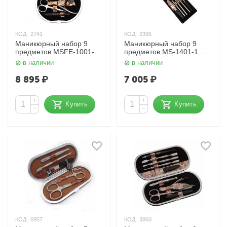
КОД:
2741
КОД:
2395
Маникюрный набор 9
Маникюрный набор 9
предметов MSFE-1001-1
предметов MS-1401-1 S
SM Zinger
Zinger
в наличии
в наличии
8 895
₽
7 005
₽
+
+
Купить
Купить
−
−
КОД:
6957
КОД:
3860