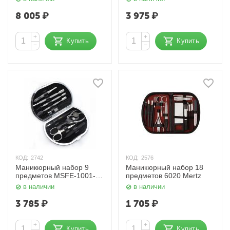
8 005
₽
3 975
₽
+
+
Купить
Купить
−
−
КОД:
2742
КОД:
2576
Маникюрный набор 9
Маникюрный набор 18
предметов MSFE-1001-1
предметов 6020 Mertz
S Zinger
в наличии
в наличии
3 785
₽
1 705
₽
+
+
Купить
Купить