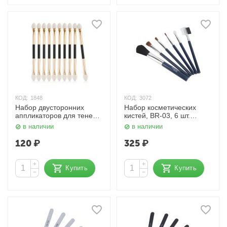
КОД:
1848
КОД:
3072
Набор двусторонних
Набор косметических
аппликаторов для теней
кистей, BR-03, 6 шт.
Nail Art
Dewal Beauty
в наличии
в наличии
120
₽
325
₽
+
+
Купить
Купить
−
−