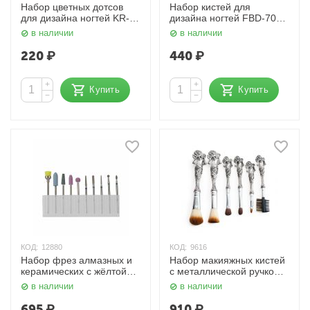
Набор цветных дотсов
Набор кистей для
для дизайна ногтей KR-
дизайна ногтей FBD-707
405 Kristaller
ZO
в наличии
в наличии
220
₽
440
₽
+
+
Купить
Купить
−
−
КОД:
12880
КОД:
9616
Набор фрез алмазных и
Набор макияжных кистей
керамических с жёлтой
с металлической ручкой
щёточкой F-3 Nail Art
Kristaller
в наличии
в наличии
695
₽
910
₽