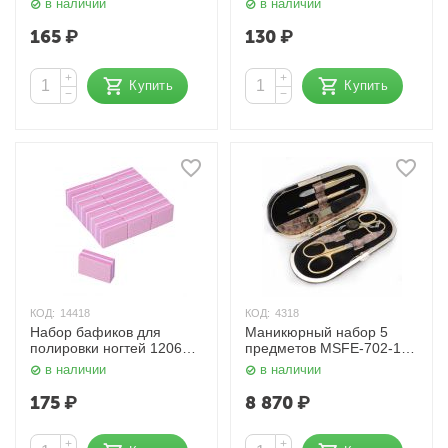
в наличии
в наличии
165
₽
130
₽
+
+
Купить
Купить
−
−
КОД:
14418
КОД:
4318
Набор бафиков для
Маникюрный набор 5
полировки ногтей 1206
предметов MSFE-702-1 G
Kristaller
Zinger
в наличии
в наличии
175
₽
8 870
₽
+
+