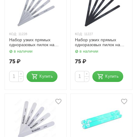
КОД:
11228
КОД:
11227
Набор узких прямых
Набор узких прямых
одноразовых пилок на
одноразовых пилок на
деревянной основе
деревянной основе
в наличии
в наличии
100/180 грит. Серые
100/100 грит. Чёрные
Kristaller
Kristaller
75
₽
75
₽
+
+
Купить
Купить
−
−