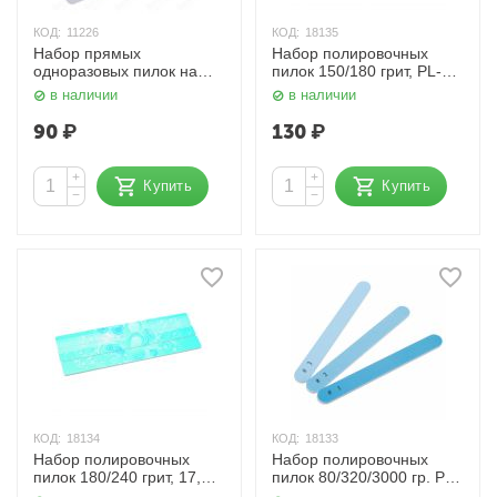
КОД:
11226
КОД:
18135
Набор прямых
Набор полировочных
одноразовых пилок на
пилок 150/180 грит, PL-10
деревянной основе
Dewal Beauty
в наличии
в наличии
180/240 грит. Белые
Kristaller
90
₽
130
₽
+
+
Купить
Купить
−
−
КОД:
18134
КОД:
18133
Набор полировочных
Набор полировочных
пилок 180/240 грит, 17,5
пилок 80/320/3000 гр. PL-
см, PL-09 Dewal Beauty
03 Dewal Beauty