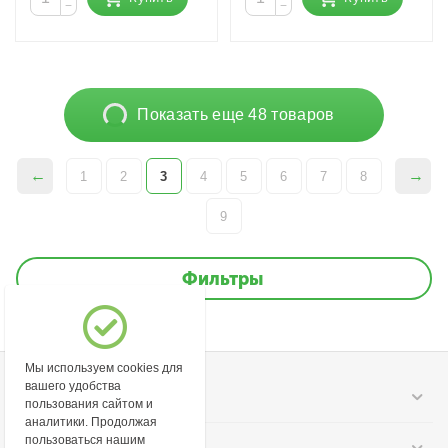
−
−
Показать еще 48 товаров
1
2
3
4
5
6
7
8
9
Фильтры
Мы используем cookies для
вашего удобства
Моя учетная запись
пользования сайтом и
аналитики. Продолжая
пользоваться нашим