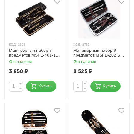
КОД:
2308
КОД:
2762
Маникюрный набор 7
Маникюрный набор 8
предметов MSFE-401-1 G
предметов MSFE-202 SM
Zinger
Zinger
в наличии
в наличии
3 850
₽
8 525
₽
+
+
Купить
Купить
−
−