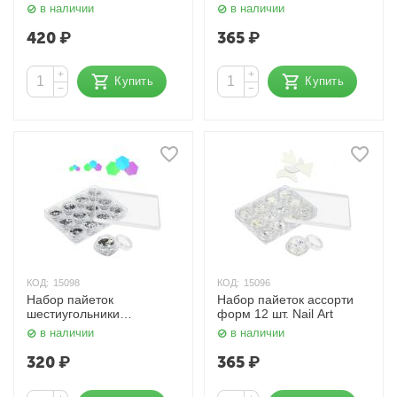
в наличии
в наличии
420
₽
365
₽
+
+
Купить
Купить
−
−
КОД:
15098
КОД:
15096
Набор пайеток
Набор пайеток ассорти
шестиугольники
форм 12 шт. Nail Art
голограмма 12 шт. Nail Art
в наличии
в наличии
320
₽
365
₽