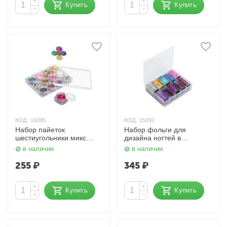
+
+
Купить
Купить
−
−
КОД:
15095
КОД:
15092
Набор пайеток
Набор фольги для
шестиугольники микс
дизайна ногтей в
цветов 12 шт. Nail Art
пластиковом кейсе Nail
в наличии
в наличии
Art
255
₽
345
₽
+
+
Купить
Купить
−
−