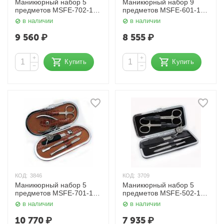
Маникюрный набор 5
Маникюрный набор 9
предметов MSFE-702-1
предметов MSFE-601-1
SM Zinger
SM Zinger
в наличии
в наличии
9 560
₽
8 555
₽
+
+
Купить
Купить
−
−
КОД:
3846
КОД:
3709
Маникюрный набор 5
Маникюрный набор 5
предметов MSFE-701-1 S
предметов MSFE-502-1 S
Zinger
Zinger
в наличии
в наличии
10 770
₽
7 935
₽