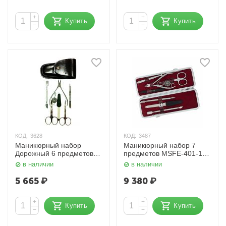
+
+
Купить
Купить
−
−
КОД:
3628
КОД:
3487
Маникюрный набор
Маникюрный набор 7
Дорожный 6 предметов
предметов MSFE-401-1
MS-Z4 (S-N) Zinger
SM Zinger
в наличии
в наличии
5 665
₽
9 380
₽
+
+
Купить
Купить
−
−