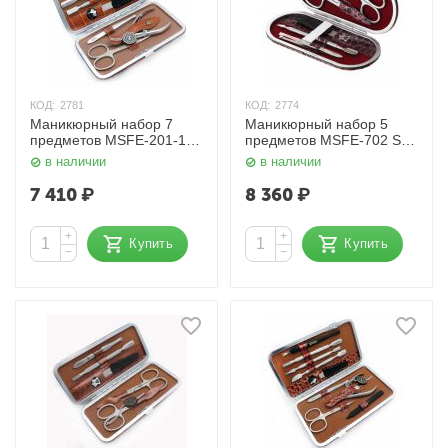
КОД:
2781
КОД:
2774
Маникюрный набор 7
Маникюрный набор 5
предметов MSFE-201-1
предметов MSFE-702 S
SM Zinger
Zinger
в наличии
в наличии
7 410
₽
8 360
₽
+
+
Купить
Купить
−
−