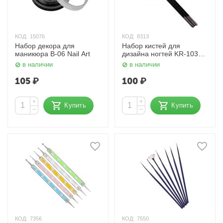
КОД:
15076
КОД:
8313
Набор декора для
Набор кистей для
маникюра В-06 Nail Art
дизайна ногтей KR-103
Kristaller
в наличии
в наличии
105
₽
100
₽
+
+
Купить
Купить
−
−
КОД:
7356
КОД:
7550