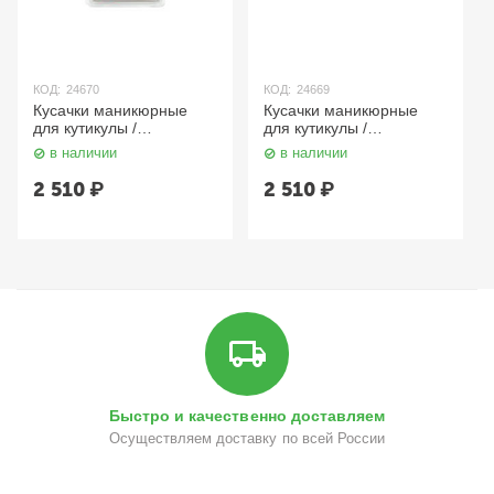
КОД:
24670
КОД:
24669
Кусачки маникюрные
Кусачки маникюрные
для кутикулы /
для кутикулы /
Professional Quality SK
Professional Quality SK
в наличии
в наличии
048-5, двойная пружина,
048, двойная пружина,
ручная заточка, 5 мм
ручная заточка, 7 мм
2 510
₽
2 510
₽
YOKO
YOKO
Быстро и качественно доставляем
Осуществляем доставку по всей России