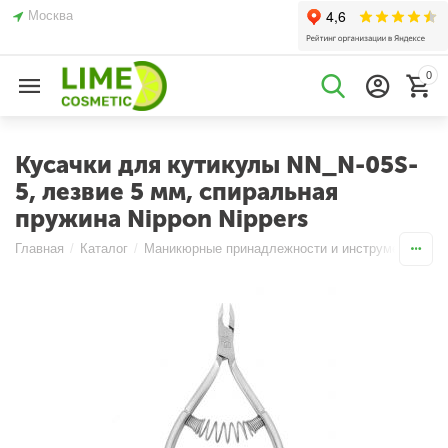
Москва
0
Кусачки для кутикулы NN_N-05S-
5, лезвие 5 мм, спиральная
пружина Nippon Nippers
Главная
/
Каталог
/
Маникюрные принадлежности и инструменты
/
К