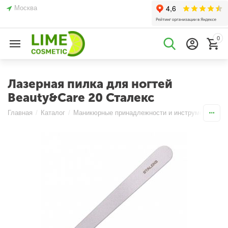
Москва
0
Лазерная пилка для ногтей
Beauty&Care 20 Сталекс
Главная
/
Каталог
/
Маникюрные принадлежности и инструменты
/
П