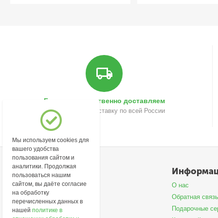
Быстро и качественно доставляем
Осуществляем доставку по всей России
Мы используем cookies для
вашего удобства
пользования сайтом и
аналитики. Продолжая
Моя учетная запись
Информа
пользоваться нашим
сайтом, вы даёте согласие
Войти
О нас
на обработку
Создать учетную запись
Обратная связ
перечисленных данных в
Подарочные се
нашей
политике в