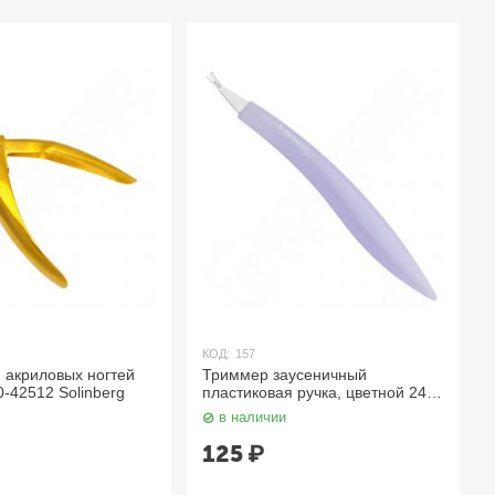
КОД:
157
КОД:
6494
вых ногтей
Триммер заусеничный
Металлич
olinberg
пластиковая ручка, цветной 240-
тримером
434 Solinberg
в наличии
в нали
125
₽
155
₽