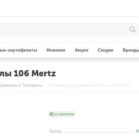
ые сертификаты
Новинки
Акции
Скидки
Бренд
лы 106 Mertz
Триммеры и Типсорезы
/
Триммер для удаления кутикулы 106 Mertz
в наличии
Бренд
M