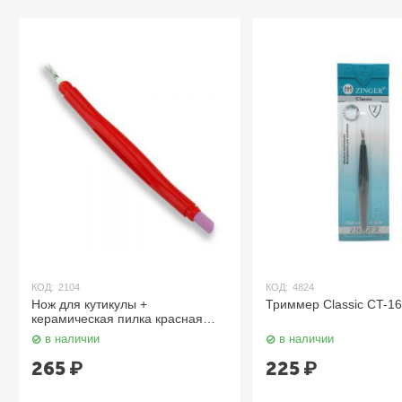
:
2104
КОД:
4824
 для кутикулы +
Триммер Classic CT-1601 Zinge
амическая пилка красная
 Mertz
 наличии
в наличии
65
₽
225
₽