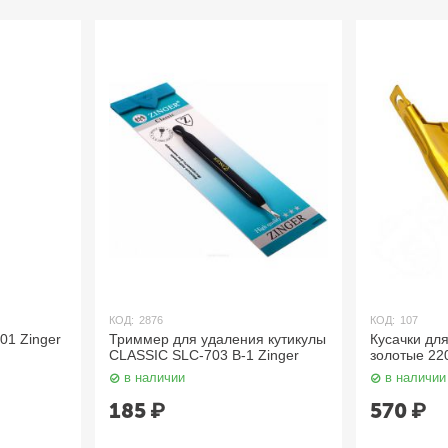
КОД:
2876
КОД:
107
r
Триммер для удаления кутикулы
Кусачки для акрило
CLASSIC SLC-703 B-1 Zinger
золотые 220-42512 S
в наличии
в наличии
185
₽
570
₽