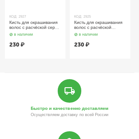
КОД:
2927
КОД:
2925
Кисть для окрашивания
Кисть для окрашивания
волос с расчёской серая
волос с расчёской
Grey JPP049M-1 Dewal
зелёная Green JPP049-1
в наличии
в наличии
Dewal
230
₽
230
₽
Быстро и качественно доставляем
Осуществляем доставку по всей России