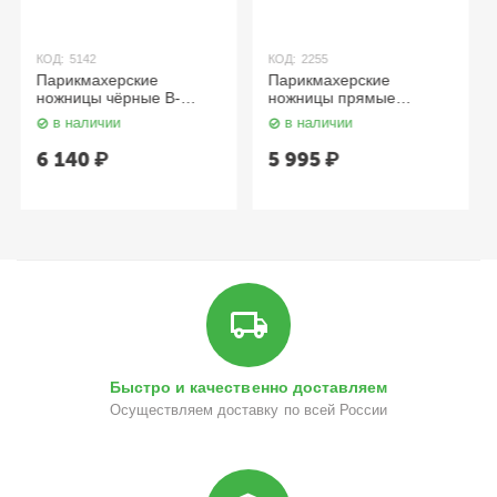
КОД:
5142
КОД:
2255
Парикмахерские
Парикмахерские
ножницы чёрные B-
ножницы прямые
55/5,5 Dewal
облегченные / Colour
в наличии
в наличии
Step RD-31955, красный
Dewal
6 140
₽
5 995
₽
Быстро и качественно доставляем
Осуществляем доставку по всей России