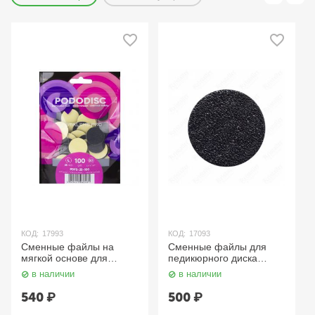
КОД:
17993
КОД:
17093
Сменные файлы на
Сменные файлы для
мягкой основе для
педикюрного диска
педикюрного диска
Pododisk L 240 грит PDF-
в наличии
в наличии
Pododisk PRO L 100 грит
25-240 Сталекс
PDFS-25-100 Сталекс
540
₽
500
₽