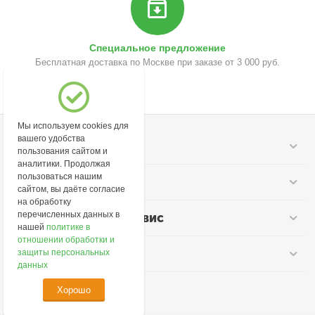
Специальное предложение
Бесплатная доставка по Москве при заказе от 3 000 руб.
Мы используем cookies для
вашего удобства
Моя учетная запись
пользования сайтом и
аналитики. Продолжая
пользоваться нашим
Информация
сайтом, вы даёте согласие
на обработку
перечисленных данных в
Покупательский сервис
нашей
политике в
отношении обработки и
Контакты
защиты персональных
данных
Хорошо
© 2026 lime-cosmetic.ru.