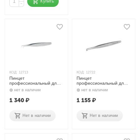
Купить
−
КОД:
12713
КОД:
12722
Пинцет
Пинцет
профессиональный для
профессиональный для
ресниц Expert 40 TYPE 4
ресниц Expert 40 TYPE 2
нет в наличии
нет в наличии
Staleks
Staleks
1 340
₽
1 155
₽
Нет в наличии
Нет в наличии