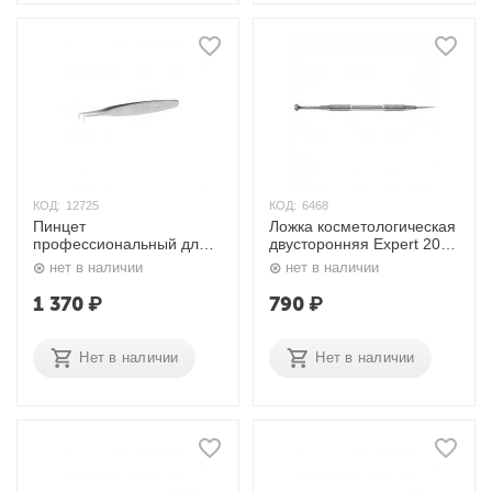
КОД:
12725
КОД:
6468
Пинцет
Ложка косметологическая
профессиональный для
двусторонняя Expert 20
ресниц Expert 40 TYPE 8
TYPE 4 Сталекс
нет в наличии
нет в наличии
Сталекс
1 370
₽
790
₽
Нет в наличии
Нет в наличии