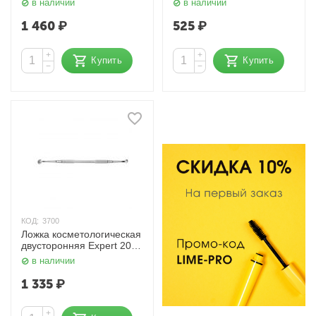
в наличии
в наличии
Сталекс
1 460
₽
525
₽
+
+
Купить
Купить
−
−
КОД:
3700
Ложка косметологическая
двусторонняя Expert 20
TYPE 1 Сталекс
в наличии
1 335
₽
+