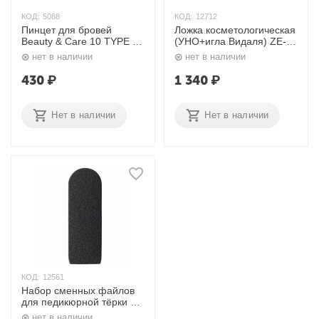
КОД:
5088
КОД:
12712
Пинцет для бровей
Ложка косметологическая
Beauty & Care 10 TYPE 2
(УНО+игла Видаля) ZE-
Сталекс
21/4 Сталекс
нет в наличии
нет в наличии
430
₽
1 340
₽
Нет в наличии
Нет в наличии
КОД:
12561
Набор сменных файлов
для педикюрной тёрки 80
грит DFE-10-80 Сталекс
нет в наличии