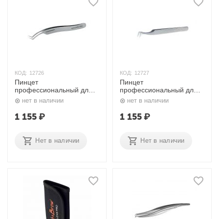
КОД:
12726
КОД:
12727
Пинцет
Пинцет
профессиональный для
профессиональный для
ресниц Expert 41 TYPE 2
ресниц Expert 41 TYPE 6
нет в наличии
нет в наличии
Staleks
Staleks
1 155
₽
1 155
₽
Нет в наличии
Нет в наличии