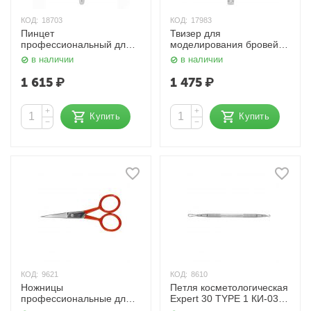
КОД:
18703
КОД:
17983
Пинцет
Твизер для
профессиональный для
моделирования бровей,
ресниц 35 Expert 41 Type
Expert 90 TYPE 2 SE-90/2
в наличии
в наличии
9 Сталекс
Сталекс
1 615
₽
1 475
₽
+
+
Купить
Купить
−
−
КОД:
9621
КОД:
8610
Ножницы
Петля косметологическая
профессиональные для
Expert 30 TYPE 1 КИ-03
бровей Expert 30 TYPE 1
Сталекс