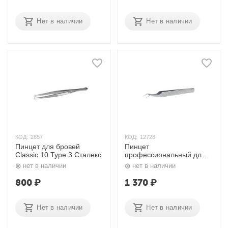
Нет в наличии
Нет в наличии
КОД:
2857
КОД:
12728
Пинцет для бровей
Пинцет
Classic 10 Type 3 Сталекс
профессиональный для
ресниц Expert 41 TYPE 7
нет в наличии
нет в наличии
Сталекс
800
₽
1 370
₽
Нет в наличии
Нет в наличии