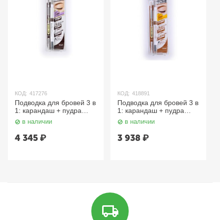
КОД:
417276
КОД:
418891
Подводка для бровей 3 в
Подводка для бровей 3 в
1: карандаш + пудра
1: карандаш + пудра
+щеточка (тон B7
+щеточка (тон B9
в наличии
в наличии
капучино) SANA
светло-коричневый)
SANA
4 345
₽
3 938
₽