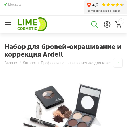
Москва
0
Набор для бровей-окрашивание и
коррекция Ardell
Главная
/
Каталог
/
Профессиональная косметика для макияжа
/
Бр