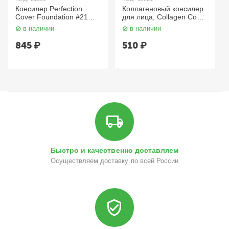
Консилер Perfection
Коллагеновый консилер
Cover Foundation #21
для лица, Collagen Cover
Clear Beige 16 г L’ocean
Tip Concealer №2, 5 мл.
в наличии
в наличии
Enough
845
₽
510
₽
Быстро и качественно доставляем
Осуществляем доставку по всей России