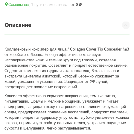
Самовывоз
, 1 пункт самовывоза
:
от
0
₽
Описание
Коллагеновый консилер для лица / Collagen Cover Tip Concealer №3
от корейского бренда Enough эффективно маскирует
несовершенства кожи и темные круги под глазами, создавая
равномерное покрытие. Осветляет и придает естественное сияние.
Содержит комплекс из гидролизата коллагена, бета-глюкана и
экстракта центеллы азиатской, который бережно ухаживает за
кожей, увлажняя и укрепляя ее. Защищает от УФ-лучей,
предотвращает появление покраснений.
Консилер эффективно скрывает покраснения, темные пятна,
пигментацию, шрамы и мелкие морщинки, увлажняет и питает
эпидермис, защищает кожу от агрессивного влияния окружающей
среды, предупреждает появление воспалений, содержит коллаген,
который придает эпидермису упругость, глубоко увлажняет кожный
покров, нормализует работу сальных желез, устраняет ощущение
сухости и шелушения, легко растушевывается.