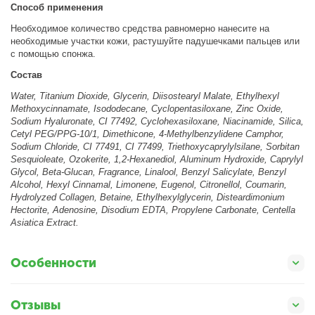
Способ применения
Необходимое количество средства равномерно нанесите на
необходимые участки кожи, растушуйте падушечками пальцев или
с помощью спонжа.
Состав
Water, Titanium Dioxide, Glycerin, Diisostearyl Malate, Ethylhexyl
Methoxycinnamate, Isododecane, Cyclopentasiloxane, Zinc Oxide,
Sodium Hyaluronate, CI 77492, Cyclohexasiloxane, Niacinamide, Silica,
Cetyl PEG/PPG-10/1, Dimethicone, 4-Methylbenzylidene Camphor,
Sodium Chloride, CI 77491, CI 77499, Triethoxycaprylylsilane, Sorbitan
Sesquioleate, Ozokerite, 1,2-Hexanediol, Aluminum Hydroxide, Caprylyl
Glycol, Beta-Glucan, Fragrance, Linalool, Benzyl Salicylate, Benzyl
Alcohol, Hexyl Cinnamal, Limonene, Eugenol, Citronellol, Coumarin,
Hydrolyzed Collagen, Betaine, Ethylhexylglycerin, Disteardimonium
Hectorite, Adenosine, Disodium EDTA, Propylene Carbonate, Centella
Asiatica Extract.
Особенности
Отзывы