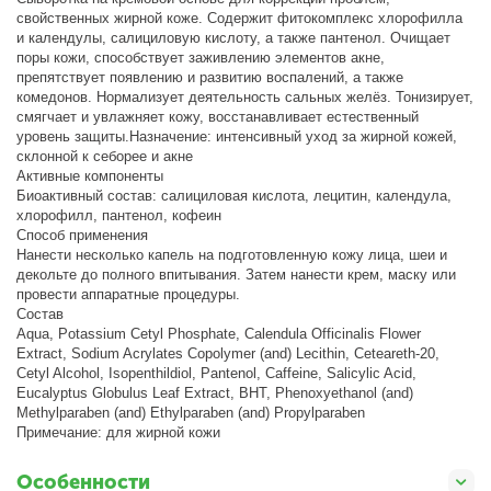
свойственных жирной коже. Содержит фитокомплекс хлорофилла
и календулы, салициловую кислоту, а также пантенол. Очищает
поры кожи, способствует заживлению элементов акне,
препятствует появлению и развитию воспалений, а также
комедонов. Нормализует деятельность сальных желёз. Тонизирует,
смягчает и увлажняет кожу, восстанавливает естественный
уровень защиты.Назначение: интенсивный уход за жирной кожей,
склонной к себорее и акне
Активные компоненты
Биоактивный состав: салициловая кислота, лецитин, календула,
хлорофилл, пантенол, кофеин
Способ применения
Нанести несколько капель на подготовленную кожу лица, шеи и
декольте до полного впитывания. Затем нанести крем, маску или
провести аппаратные процедуры.
Состав
Aqua, Potassium Cetyl Phosphate, Calendula Officinalis Flower
Extract, Sodium Acrylates Copolymer (and) Lecithin, Ceteareth-20,
Cetyl Alcohol, Isopenthildiol, Pantenol, Caffeine, Salicylic Acid,
Eucalyptus Globulus Leaf Extract, ВНТ, Phenoxyethanol (and)
Methylparaben (and) Ethylparaben (and) Propylparaben
Примечание: для жирной кожи
Особенности