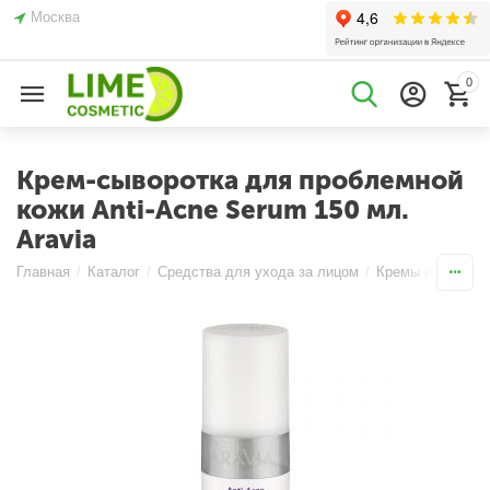
Москва
0
Крем-сыворотка для проблемной
кожи Anti-Acne Serum 150 мл.
Aravia
Главная
/
Каталог
/
Средства для ухода за лицом
/
Кремы и Эмульс