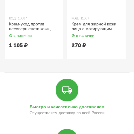
КОД:
18087
КОД:
11067
Крем-уход против
Крем для жирной кожи
несовершенств кожи,
лица с матирующим
Aravia Acne-Balance
эффектом 75 мл. Domix
в наличии
в наличии
Cream 50 мл. Aravia
Green
1 105
₽
270
₽
Быстро и качественно доставляем
Осуществляем доставку по всей России