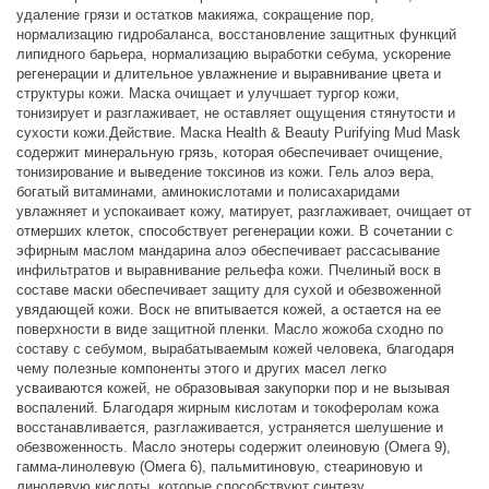
удаление грязи и остатков макияжа, сокращение пор,
нормализацию гидробаланса, восстановление защитных функций
липидного барьера, нормализацию выработки себума, ускорение
регенерации и длительное увлажнение и выравнивание цвета и
структуры кожи. Маска очищает и улучшает тургор кожи,
тонизирует и разглаживает, не оставляет ощущения стянутости и
сухости кожи.Действие. Маска Health & Beauty Purifying Mud Mask
содержит минеральную грязь, которая обеспечивает очищение,
тонизирование и выведение токсинов из кожи. Гель алоэ вера,
богатый витаминами, аминокислотами и полисахаридами
увлажняет и успокаивает кожу, матирует, разглаживает, очищает от
отмерших клеток, способствует регенерации кожи. В сочетании с
эфирным маслом мандарина алоэ обеспечивает рассасывание
инфильтратов и выравнивание рельефа кожи. Пчелиный воск в
составе маски обеспечивает защиту для сухой и обезвоженной
увядающей кожи. Воск не впитывается кожей, а остается на ее
поверхности в виде защитной пленки. Масло жожоба сходно по
составу с себумом, вырабатываемым кожей человека, благодаря
чему полезные компоненты этого и других масел легко
усваиваются кожей, не образовывая закупорки пор и не вызывая
воспалений. Благодаря жирным кислотам и токоферолам кожа
восстанавливается, разглаживается, устраняется шелушение и
обезвоженность. Масло энотеры содержит олеиновую (Омега 9),
гамма-линолевую (Омега 6), пальмитиновую, стеариновую и
линолевую кислоты, которые способствуют синтезу