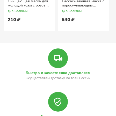
Очищающая маска для
Рассасывающая маска с
молодой кожи с розовой
поросуживающим
глиной / Pink Clay
эффектом Post-Acne
в наличии
в наличии
Cleansing Mask, 20 мл.
Balance Mask, 100 мл.
Happy Lab
Aravia
210
₽
540
₽
Быстро и качественно доставляем
Осуществляем доставку по всей России