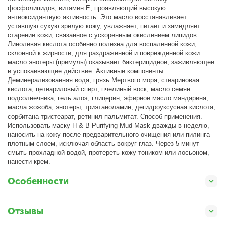
фосфолипидов, витамин Е, проявляющий высокую
антиоксидантную активность. Это масло восстанавливает
уставшую сухую зрелую кожу, увлажняет, питает и замедляет
старение кожи, связанное с ускоренным окислением липидов.
Линолевая кислота особенно полезна для воспаленной кожи,
склонной к жирности, для раздраженной и поврежденной кожи.
масло энотеры (примулы) оказывает бактерицидное, заживляющее
и успокаивающее действие. Активные компоненты.
Деминерализованная вода, грязь Мертвого моря, стеариновая
кислота, цетеариловый спирт, пчелиный воск, масло семян
подсолнечника, гель алоэ, глицерин, эфирное масло мандарина,
масла жожоба, энотеры, триэтаноламин, дегидроуксусная кислота,
сорбитана тристеарат, ретинил пальмитат. Способ применения.
Использовать маску H & B Purifying Mud Mask дважды в неделю,
наносить на кожу после предварительного очищения или пилинга
плотным слоем, исключая область вокруг глаз. Через 5 минут
смыть прохладной водой, протереть кожу тоником или лосьоном,
нанести крем.
Особенности
Отзывы