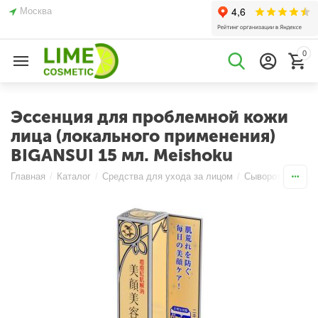
Москва
0
Эссенция для проблемной кожи
лица (локального применения)
BIGANSUI 15 мл. Meishoku
Главная
/
Каталог
/
Средства для ухода за лицом
/
Сыворотки и Эсс