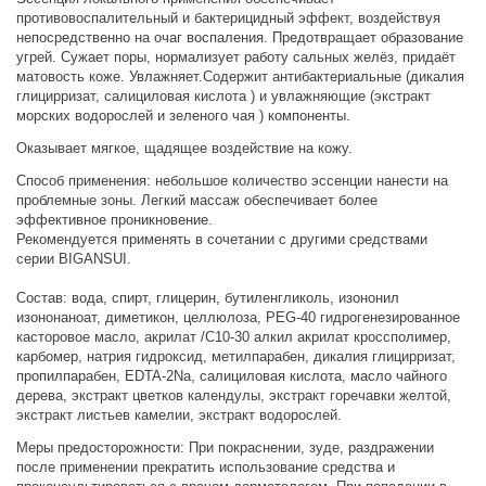
противовоспалительный и бактерицидный эффект, воздействуя
непосредственно на очаг воспаления. Предотвращает образование
угрей. Сужает поры, нормализует работу сальных желёз, придаёт
матовость коже. Увлажняет.Содержит антибактериальные (дикалия
глицирризат, салициловая кислота ) и увлажняющие (экстракт
морских водорослей и зеленого чая ) компоненты.
Оказывает мягкое, щадящее воздействие на кожу.
Способ применения: небольшое количество эссенции нанести на
проблемные зоны. Легкий массаж обеспечивает более
эффективное проникновение.
Рекомендуется применять в сочетании с другими средствами
серии BIGANSUI.
Состав: вода, спирт, глицерин, бутиленгликоль, изононил
изононаноат, диметикон, целлюлоза, PEG-40 гидрогенезированное
касторовое масло, акрилат /C10-30 алкил акрилат кроссполимер,
карбомер, натрия гидроксид, метилпарабен, дикалия глицирризат,
пропилпарабен, EDTA-2Na, салициловая кислота, масло чайного
дерева, экстракт цветков календулы, экстракт горечавки желтой,
экстракт листьев камелии, экстракт водорослей.
Меры предосторожности: При покраснении, зуде, раздражении
после применении прекратить использование средства и