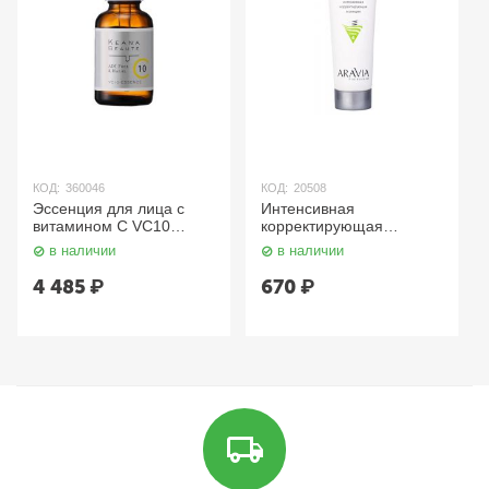
КОД:
360046
КОД:
20508
Эссенция для лица с
Интенсивная
витамином С VC10
корректирующая
ESSENCE KEANA
эссенция для жирной и
в наличии
в наличии
BEAUTE 30 мл
проблемной кожи Anti-
MEISHOKU
Acne Corrective Essence,
4 485
₽
670
₽
50 мл. Aravia