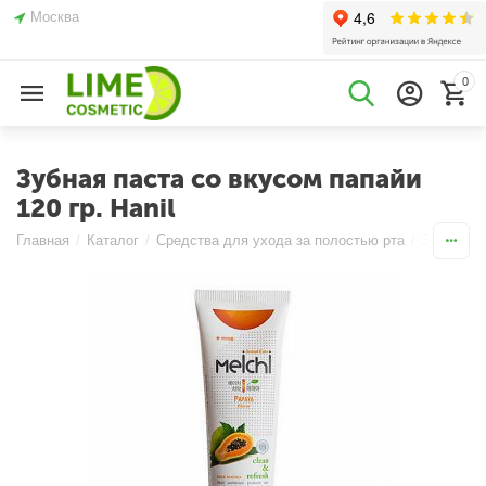
Москва
0
Зубная паста со вкусом папайи
120 гр. Hanil
Главная
/
Каталог
/
Средства для ухода за полостью рта
/
Зубные п