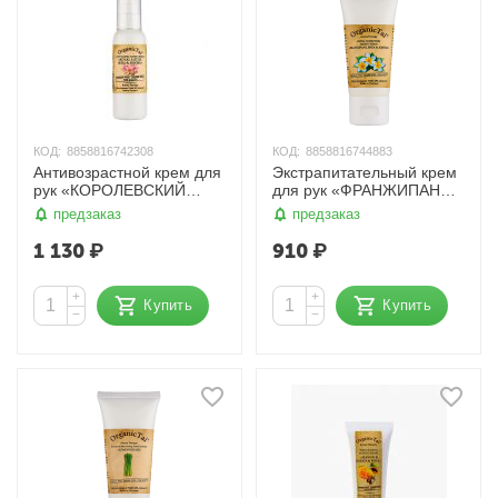
КОД:
8858816742308
КОД:
8858816744883
Антивозрастной крем для
Экстрапитательный крем
рук «КОРОЛЕВСКИЙ
для рук «ФРАНЖИПАНИ,
ЛОТОС, ШИ И
ШИ И ЖОЖОБА», 60 мл.
предзаказ
предзаказ
ЖОЖОБА», 120 мл.
OrganicTai
OrganicTai
1 130
₽
910
₽
+
+
Купить
Купить
−
−