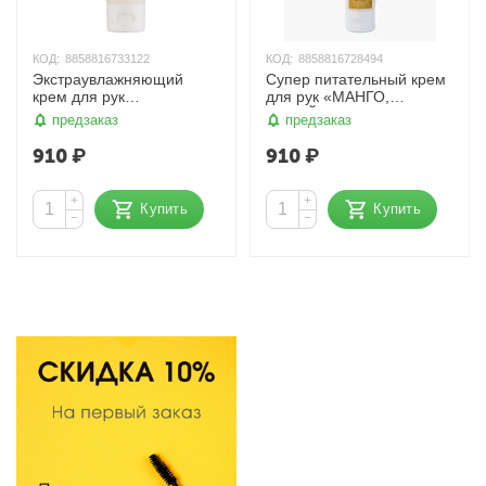
КОД:
8858816733122
КОД:
8858816728494
Экстраувлажняющий
Cупер питательный крем
крем для рук
для рук «МАНГО,
«ЛЕМОНГРАСС», 60 мл.
ПАПАЙЯ и ШИ», 60 мл.
предзаказ
предзаказ
OrganicTai
OrganicTai
910
₽
910
₽
+
+
Купить
Купить
−
−