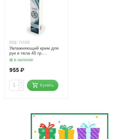
КОД:
712165
Увлажняющий крем для
рук и тела 45 гр.
KIKUBOSHI
в наличии
955
₽
+
Купить
−