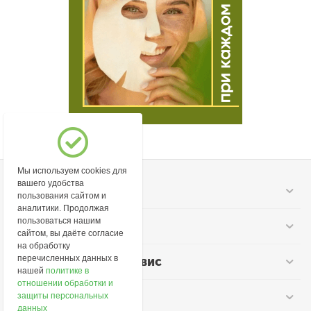
Мы используем cookies для
вашего удобства
Моя учетная запись
пользования сайтом и
аналитики. Продолжая
пользоваться нашим
Информация
сайтом, вы даёте согласие
на обработку
перечисленных данных в
Покупательский сервис
нашей
политике в
отношении обработки и
Контакты
защиты персональных
данных