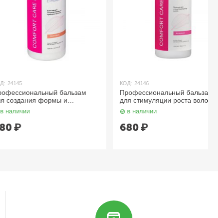
КОД:
24146
нальный бальзам
Профессиональный бальзам
ия формы и
для стимуляции роста волос
устоты волос 1000 мл
1000 мл ETHERA
в наличии
680
₽