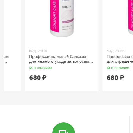
КОД:
24140
КОД:
24144
Профессиональный бальзам
Профессиональный б
для нежного ухода за волосами
для окрашенных волос
1000 мл ETHERA
ETHERA
в наличии
в наличии
680
₽
680
₽