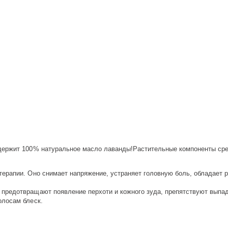
держит 100% натуральное масло лаванды!Растительные компоненты сред
терапии. Оно снимает напряжение, устраняет головную боль, обладает
предотвращают появление перхоти и кожного зуда, препятствуют выпа
олосам блеск.