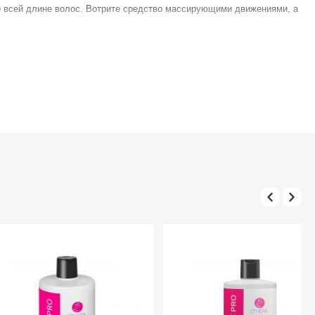
о всей длине волос. Вотрите средство массирующими движениями, а
льтируйтесь с врачом-дерматологом. Избегайте попадания в глаза,
гидролизат коллагена, изопропанол, гидроксиэтилцеллюлоза,
опилпарабен.