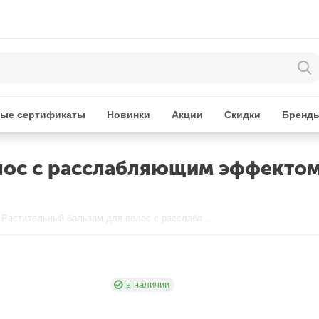
ые сертификаты
Новинки
Акции
Скидки
Бренд
олос с расслабляющим эффектом
Растительный бальзам для волос с расслабляющим эффектом(с маслом лаванды) NEW RELAX 1000 мл. JUNLOVE
в наличии