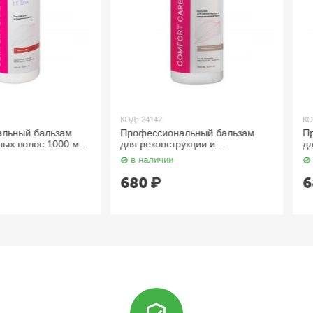
КОД:
24142
КОД:
24145
альзам
Профессиональный бальзам
Профессио
 1000 мл
для реконструкции и
для создан
восстановления волос 1000 мл
придания г
в наличии
в наличии
ETHERA
ETHERA
680
₽
680
₽