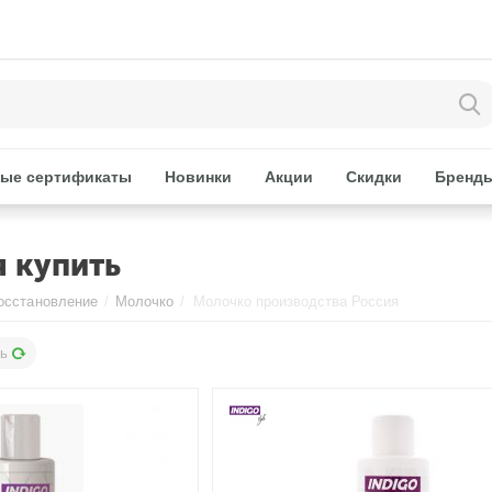
ые сертификаты
Новинки
Акции
Скидки
Бренд
 купить
осстановление
/
Молочко
/
Молочко производства Россия
ь