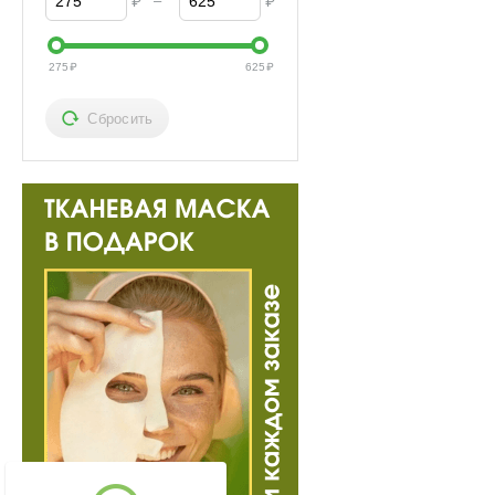
–
₽
₽
275
₽
625
₽
Сбросить