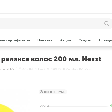
ые сертификаты
Новинки
Акции
Скидки
Бренд
релакса волос 200 мл. Nexxt
ательные
/
Маска-пилинг для очищения и релакса волос 200 мл. Nexxt
нет в наличии
Бренд
N