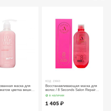
КОД:
23663
ванная маска для
Восстанавливающая маска для
оматом цветка вишни
волос / 8 Seconds Salon Repair
DEURLETTE
Hair Mask 200 мл AllMasil
в наличии
1 405
₽