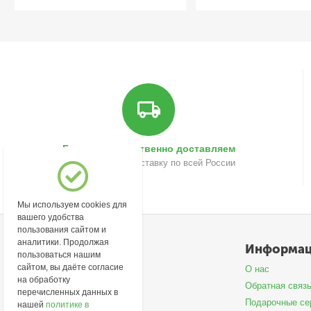
Быстро и качественно доставляем
Осуществляем доставку по всей России
Мы используем cookies для
вашего удобства
пользования сайтом и
аналитики. Продолжая
Моя учетная запись
Информа
пользоваться нашим
сайтом, вы даёте согласие
Войти
О нас
на обработку
Создать учетную запись
Обратная связ
перечисленных данных в
Подарочные се
нашей
политике в