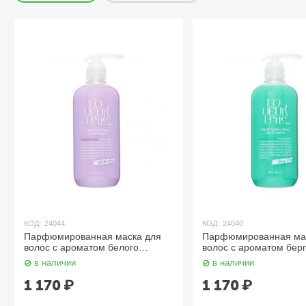
КОД:
24044
КОД:
24040
Парфюмированная маска для
Парфюмированная ма
волос c ароматом белого
волос c ароматом бер
мускуса 500 мл LODEURLETTE
500 мл LODEURLETT
в наличии
в наличии
1 170
₽
1 170
₽