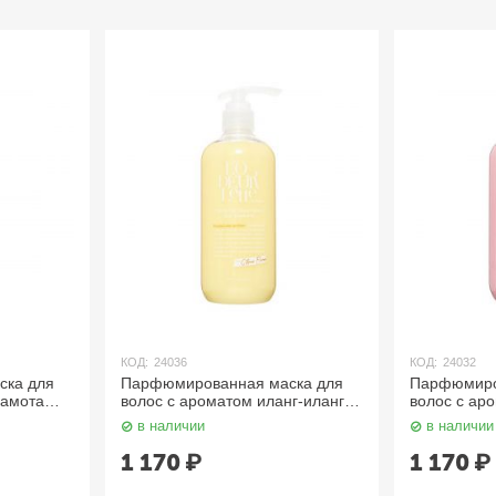
КОД:
24036
КОД:
24032
ска для
Парфюмированная маска для
Парфюмиро
гамота
волос c ароматом иланг-иланг и
волос c ар
E
мандарина 500 мл
500 мл LO
в наличии
в наличии
LODEURLETTE
1 170
₽
1 170
₽