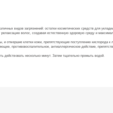
зличных видов загрязнений: остатки косметических средств для укладк
 релаксацию волос, создавая естественную здоровую среду и максималь
сы, и отмершие клетки кожи, препятствующие поступлению кислорода к 
яющее, противовоспалительное, антиаллергическое действие, препятст
ть действовать несколько минут. Затем тщательно промыть водой.