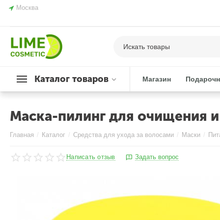
Москва
Каталог товаров
Магазин
Подарочн
Маска-пилинг для очищения и 
Главная
/
Каталог
/
Средства для ухода за волосами
/
Маски
/
Пит
Написать отзыв
Задать вопрос