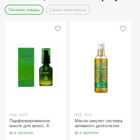
Похожие товары
Самые популярные
КОД:
18347
КОД:
8421
Парфюмированное
Масло-амулет система
масло для волос, 6
активного долголетия и
Salon Hair Perfume Oil 60
здоровья волос 100 мл.
в наличии
в наличии
мл. Masil
Nexxt