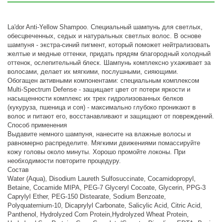
La'dor Anti-Yellow Shampoo. Специальный шампунь для светлых,
обесцвеченных, седых и натуральных светлых волос. В основе
шампуня - экстра-синий пигмент, который поможет нейтрализовать
желтые и медные оттенки, придать прядям благородный холодный
оттенок, ослепительный блеск. Шампунь комплексно ухаживает за
волосами, делает их мягкими, послушными, сияющими.
Обогащен активными компонентами: специальным комплексом
Multi-Spectrum Defense - защищает цвет от потери яркости и
насыщенности комплекс их трех гидролизованных белков
(кукуруза, пшеница и соя) - максимально глубоко проникают в
волос и питают его, восстанавливают и защищают от повреждений.
Способ применения
Выдавите немного шампуня, нанесите на влажные волосы и
равномерно распределите. Мягкими движениями помассируйте
кожу головы около минуты. Хорошо промойте локоны. При
необходимости повторите процедуру.
Состав
Water (Aqua), Disodium Laureth Sulfosuccinate, Cocamidopropyl,
Betaine, Cocamide MIPA, PEG-7 Glyceryl Cocoate, Glycerin, PPG-3
Caprylyl Ether, PEG-150 Distearate, Sodium Benzoate,
Polyquaternium-10, Dicaprylyl Carbonate, Salicylic Acid, Citric Acid,
Panthenol, Hydrolyzed Corn Protein,Hydrolyzed Wheat Protein,