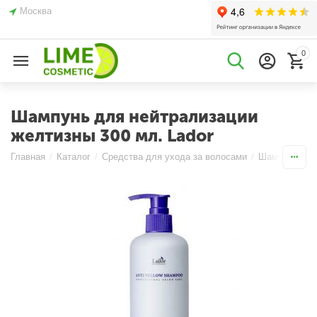
Москва
0
Шампунь для нейтрализации
желтизны 300 мл. Lador
Главная
/
Каталог
/
Средства для ухода за волосами
/
Шампуни
/
Д