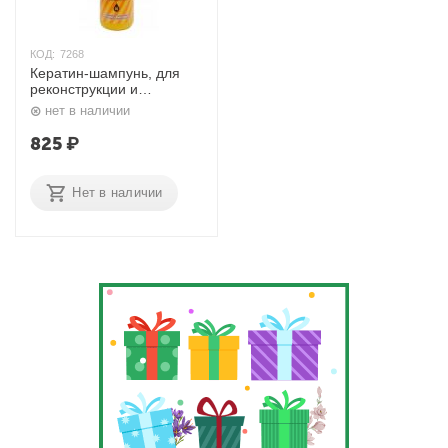
КОД:
7268
Кератин-шампунь, для
реконструкции и
разглаживания волос
нет в наличии
1000 мл. Nexxt
825
₽
Нет в наличии