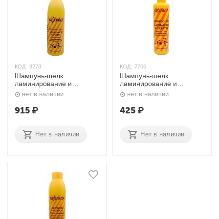
КОД:
8278
КОД:
7706
Шампунь-шелк
Шампунь-шелк
ламинирование и
ламинирование и
кератирование волос
кератирование волос 250
нет в наличии
нет в наличии
1000 мл. Nexxt
мл. Nexxt
915
₽
425
₽
Нет в наличии
Нет в наличии