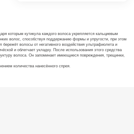
даря которым кутикула каждого волоса укрепляется кальциевым
нких волос, способствуя поддержанию формы и упругости, при этом
л бережёт волосы от негативного воздействия ультрафиолета и
чёской и облегчает укладку. После использования этого средства
труктуру волоса. Он запоминает имеющиеся повреждения, трещинки,
чением количества нанесённого спрея.