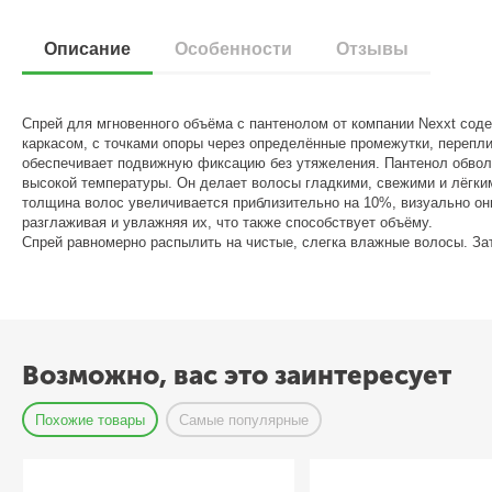
Описание
Особенности
Отзывы
Спрей для мгновенного объёма с пантенолом от компании Nexxt соде
каркасом, с точками опоры через определённые промежутки, перепл
обеспечивает подвижную фиксацию без утяжеления. Пантенол обвола
высокой температуры. Он делает волосы гладкими, свежими и лёгким
толщина волос увеличивается приблизительно на 10%, визуально он
разглаживая и увлажняя их, что также способствует объёму.
Спрей равномерно распылить на чистые, слегка влажные волосы. За
Возможно, вас это заинтересует
Похожие товары
Самые популярные