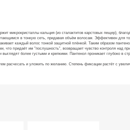
ржит микрокристаллы кальция (из сталактитов карстовых пещер), благо
итающимся в тонкую сеть, придавая объём волосам. Эффективен для то
кивает каждый волос тонкой защитной плёнкой. Таким образом пантено
и, что придаёт им "послушность", возвращает чувство контроля над при
и выглядят более густыми и крепкими. Пантенол проникает глубоко в с
тем расчесать и уложить по желанию. Степень фиксации растёт с увели