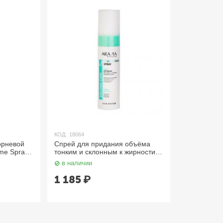
КОД:
18064
орневой
Спрей для придания объёма
me Spray,
тонким и склонным к жирности
волосам, Volume Hair Spray 250
в наличии
мл. Aravia
1 185
₽