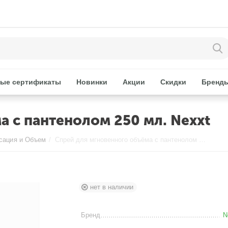
ые сертификаты
Новинки
Акции
Скидки
Бренд
а с пантенолом 250 мл. Nexxt
сация и Объем
/
Спрей для мгновенного объёма с пантенолом 250 мл. Nexxt
нет в наличии
Бренд
N