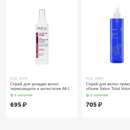
КОД:
24191
КОД:
18928
Спрей для укладки волос:
Спрей для волос прик
термозащита и антистатик All-In-
объем Salon Total Volu
One Styler 150 мл Aravia
240 мл. Сoncept
в наличии
в наличии
695
₽
705
₽