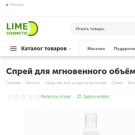
Москва
Каталог товаров
Магазин
Подарочн
Спрей для мгновенного объём
Главная
/
Каталог
/
Средства для ухода за волосами
/
Спреи
/
Фик
Написать отзыв
Задать вопрос