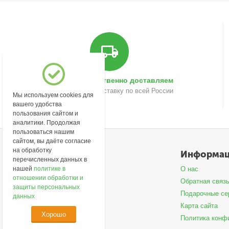
Быстро и качественно доставляем
Осуществляем доставку по всей России
Мы используем cookies для
вашего удобства
пользования сайтом и
аналитики. Продолжая
пользоваться нашим
сайтом, вы даёте согласие
на обработку
Моя учетная запись
Информа
перечисленных данных в
Войти
О нас
нашей
политике в
отношении обработки и
Создать учетную запись
Обратная связ
защиты персональных
Подарочные се
данных
Карта сайта
Хорошо
Политика конф