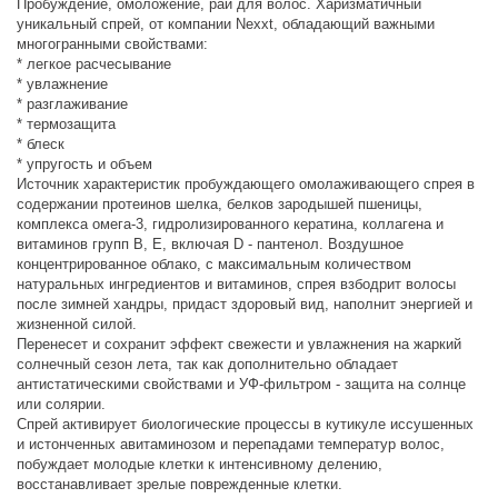
Пробуждение, омоложение, рай для волос. Харизматичный
уникальный спрей, от компании Nexxt, обладающий важными
многогранными свойствами:
* легкое расчесывание
* увлажнение
* разглаживание
* термозащита
* блеск
* упругость и объем
Источник характеристик пробуждающего омолаживающего спрея в
содержании протеинов шелка, белков зародышей пшеницы,
комплекса омега-3, гидролизированного кератина, коллагена и
витаминов групп В, Е, включая D - пантенол. Воздушное
концентрированное облако, с максимальным количеством
натуральных ингредиентов и витаминов, спрея взбодрит волосы
после зимней хандры, придаст здоровый вид, наполнит энергией и
жизненной силой.
Перенесет и сохранит эффект свежести и увлажнения на жаркий
солнечный сезон лета, так как дополнительно обладает
антистатическими свойствами и УФ-фильтром - защита на солнце
или солярии.
Спрей активирует биологические процессы в кутикуле иссушенных
и истонченных авитаминозом и перепадами температур волос,
побуждает молодые клетки к интенсивному делению,
восстанавливает зрелые поврежденные клетки.