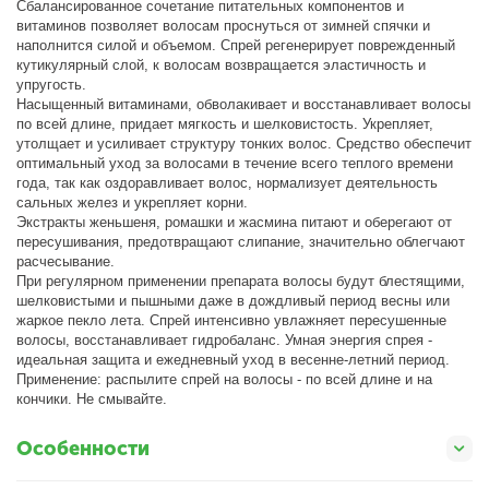
Сбалансированное сочетание питательных компонентов и
витаминов позволяет волосам проснуться от зимней спячки и
наполнится силой и объемом. Спрей регенерирует поврежденный
кутикулярный слой, к волосам возвращается эластичность и
упругость.
Насыщенный витаминами, обволакивает и восстанавливает волосы
по всей длине, придает мягкость и шелковистость. Укрепляет,
утолщает и усиливает структуру тонких волос. Средство обеспечит
оптимальный уход за волосами в течение всего теплого времени
года, так как оздоравливает волос, нормализует деятельность
сальных желез и укрепляет корни.
Экстракты женьшеня, ромашки и жасмина питают и оберегают от
пересушивания, предотвращают слипание, значительно облегчают
расчесывание.
При регулярном применении препарата волосы будут блестящими,
шелковистыми и пышными даже в дождливый период весны или
жаркое пекло лета. Спрей интенсивно увлажняет пересушенные
волосы, восстанавливает гидробаланс. Умная энергия спрея -
идеальная защита и ежедневный уход в весенне-летний период.
Применение: распылите спрей на волосы - по всей длине и на
кончики. Не смывайте.
Особенности