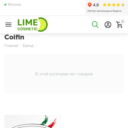
Москва
0
Coifin
Главная
/
Бренд
/
В этой категории нет товаров