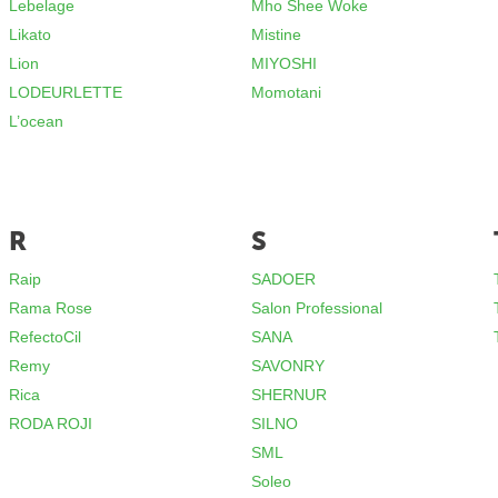
Lebelage
Mho Shee Woke
Likato
Mistine
Lion
MIYOSHI
LODEURLETTE
Momotani
L’ocean
R
S
Raip
SADOER
Rama Rose
Salon Professional
RefectoCil
SANA
Remy
SAVONRY
Rica
SHERNUR
RODA ROJI
SILNO
SML
Soleo