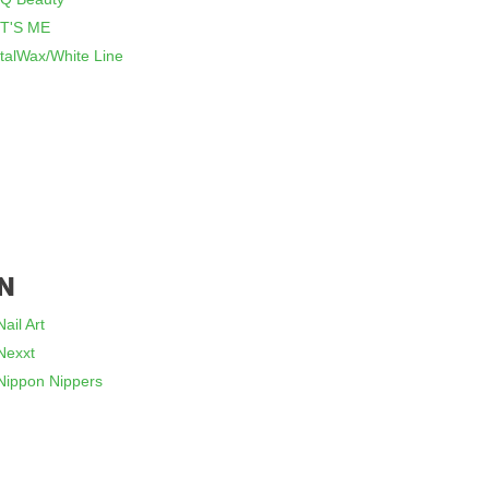
IT'S ME
ItalWax/White Line
N
Nail Art
Nexxt
Nippon Nippers