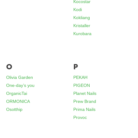
Kocostar
Kodi
Kokliang
Kristaller
Kurobara
O
P
Olivia Garden
PEKAH
One-day’s you
PIGEON
OrganicTai
Planet Nails
ORMONICA
Prew Brand
Osotthip
Prima Nails
Provoc