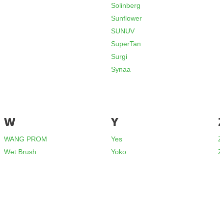
Solinberg
Sunflower
SUNUV
SuperTan
Surgi
Synaa
W
Y
WANG PROM
Yes
Wet Brush
Yoko