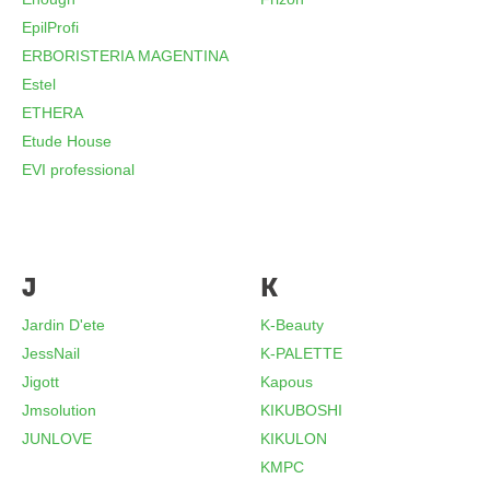
EpilProfi
ERBORISTERIA MAGENTINA
Estel
ETHERA
Etude House
EVI professional
J
K
Jardin D'ete
K-Beauty
JessNail
K-PALETTE
Jigott
Kapous
Jmsolution
KIKUBOSHI
JUNLOVE
KIKULON
KMPC