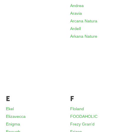
Andrea
Aravia
Arcana Natura
Ardell
Arkana Nature
E
F
Ekel
Floland
Elizavecca
FOODAHOLIC
Enigma
Frezy Gran'd
Enough
Frizon