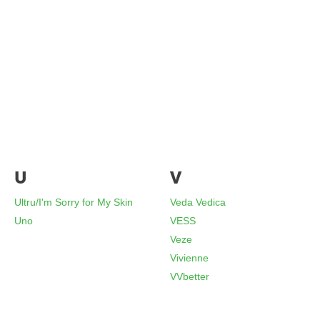
U
V
Ultru/I'm Sorry for My Skin
Veda Vedica
Uno
VESS
Veze
Vivienne
VVbetter