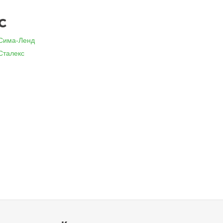
С
Сима-Ленд
Сталекс