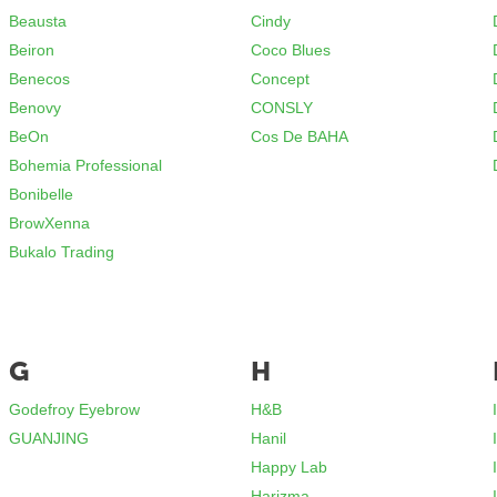
Beausta
Cindy
Beiron
Coco Blues
Benecos
Concept
Benovy
CONSLY
BeOn
Cos De BAHA
Bohemia Professional
Bonibelle
BrowXenna
Bukalo Trading
G
H
Godefroy Eyebrow
H&B
GUANJING
Hanil
Happy Lab
Harizma