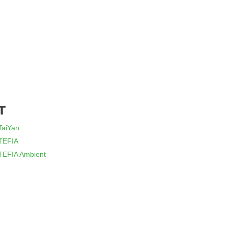
T
TaiYan
TEFIA
TEFIA Ambient