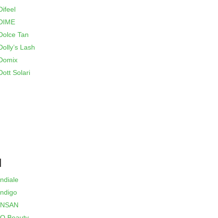
Difeel
DIME
Dolce Tan
Dolly’s Lash
Domix
Dott Solari
I
Indiale
Indigo
INSAN
IQ Beauty