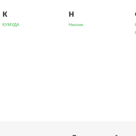
К
Н
КУМУДА
Ниопик