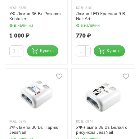
КОД:
5785
КОД:
8161
УФ-Лампа 36 Вт. Розовая
Лампа LED Красная 9 Вт.
Kristaller
Nail Art
в наличии
в наличии
1 000
₽
770
₽
+
+
Купить
Купить
−
−
КОД:
6975
КОД:
6974
УФ-Лампа 36 Вт. Париж
УФ-Лампа 36 Вт. Белая с
JessNail
рисунком JessNail
в наличии
в наличии