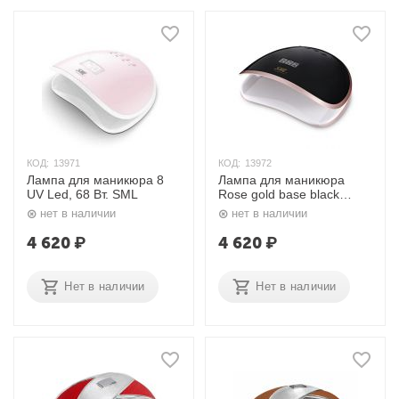
КОД:
13971
КОД:
13972
Лампа для маникюра 8
Лампа для маникюра
UV Led, 68 Вт. SML
Rose gold base black
cover, 8 UV Led, 68 Вт.
нет в наличии
нет в наличии
SML
4 620
₽
4 620
₽
Нет в наличии
Нет в наличии