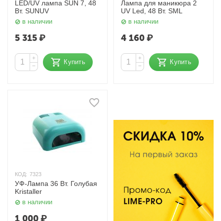
LED/UV лампа SUN 7, 48
Лампа для маникюра 2
Вт. SUNUV
UV Led, 48 Вт. SML
в наличии
в наличии
5 315
₽
4 160
₽
+
+
Купить
Купить
−
−
КОД:
7323
УФ-Лампа 36 Вт. Голубая
Kristaller
в наличии
1 000
₽