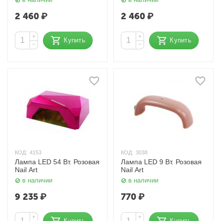
2 460
₽
2 460
₽
+
+
Купить
Купить
−
−
КОД:
4153
КОД:
3038
Лампа LED 54 Вт. Розовая
Лампа LED 9 Вт. Розовая
Nail Art
Nail Art
в наличии
в наличии
9 235
₽
770
₽
+
+
Купить
Купить