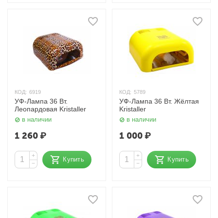
КОД:
6919
КОД:
5789
УФ-Лампа 36 Вт.
УФ-Лампа 36 Вт. Жёлтая
Леопардовая Kristaller
Kristaller
в наличии
в наличии
1 260
₽
1 000
₽
+
+
Купить
Купить
−
−