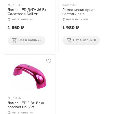
КОД:
10351
КОД:
9689
Лампа LED ДУГА 36 Вт.
Лампа маникюрная
Салатовая Nail Art
настольная c
креплением-прищепкой 7
нет в наличии
нет в наличии
Вт. Nail Art
1 650
₽
1 980
₽
Нет в наличии
Нет в наличии
КОД:
3037
Лампа LED 9 Вт. Ярко-
розовая Nail Art
нет в наличии