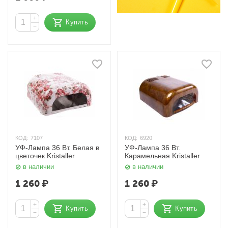
+
Купить
−
КОД:
7107
КОД:
6920
УФ-Лампа 36 Вт. Белая в
УФ-Лампа 36 Вт.
цветочек Kristaller
Карамельная Kristaller
в наличии
в наличии
1 260
₽
1 260
₽
+
+
Купить
Купить
−
−