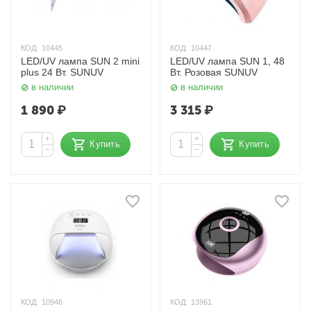
КОД:
10445
КОД:
10447
LED/UV лампа SUN 2 mini
LED/UV лампа SUN 1, 48
plus 24 Вт. SUNUV
Вт. Розовая SUNUV
в наличии
в наличии
1 890
₽
3 315
₽
+
+
Купить
Купить
−
−
КОД:
10946
КОД:
13961