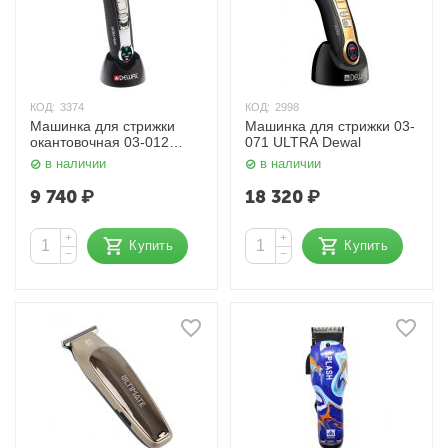
КОД:
3374
КОД:
2998
Машинка для стрижки
Машинка для стрижки 03-
окантовочная 03-012
071 ULTRA Dewal
Dewal
в наличии
в наличии
9 740
₽
18 320
₽
+
+
Купить
Купить
−
−