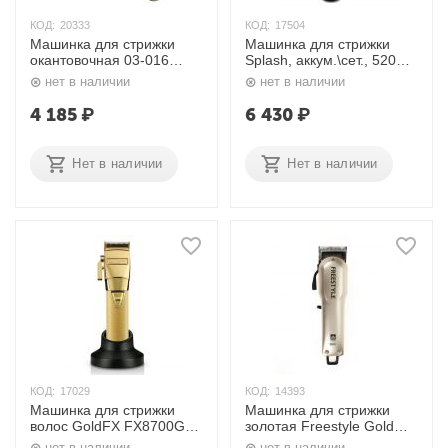
КОД:
20333
КОД:
17504
Машинка для стрижки
Машинка для стрижки
окантовочная 03-016
Splash, аккум.\сет., 5200-
Ultimate, аккум.\сет., 5500
6000 об.\мин., 45 мм.
нет в наличии
нет в наличии
об./мин. Dewal
Dewal
4 185
₽
6 430
₽
Нет в наличии
Нет в наличии
КОД:
17029
КОД:
14393
Машинка для стрижки
Машинка для стрижки
волос GoldFX FX8700GE
золотая Freestyle Gold
BaByliss
03-077 Gold Dewal
нет в наличии
нет в наличии