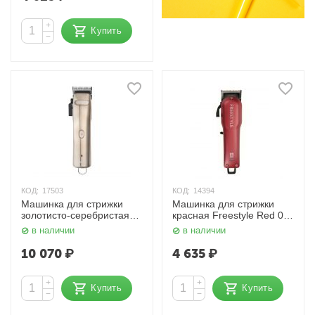
+
Купить
−
КОД:
17503
КОД:
14394
Машинка для стрижки
Машинка для стрижки
золотисто-серебристая
красная Freestyle Red 03-
ULTRA-S (1,0 - 3,0 мм)
077 Red Dewal
в наличии
в наличии
03-074 Dewal
10 070
₽
4 635
₽
+
+
Купить
Купить
−
−