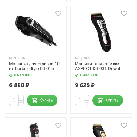
КОД:
9197
КОД:
5664
Машинка для стрижки 10
Машинка для стрижки
вт. Barber Style 03-015
ASPECT 03-031 Dewal
Dewal
в наличии
в наличии
6 880
₽
9 625
₽
+
+
Купить
Купить
−
−