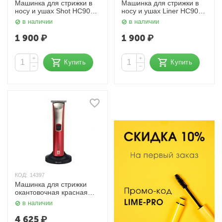
Машинка для стрижки в
Машинка для стрижки в
носу и ушах Shot HC9004
носу и ушах Liner HC9005
Dewal Beauty
Dewal Beauty
в наличии
в наличии
1 900
₽
1 900
₽
+
+
Купить
Купить
−
−
КОД:
14397
Машинка для стрижки
окантовочная красная
Freestyle Mini 03-013
в наличии
Dewal
4 625
₽