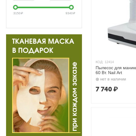
3150
₽
9340
₽
КОД:
12414
Пылесос для маник
60 Вт. Nail Art
нет в наличии
7 740
₽