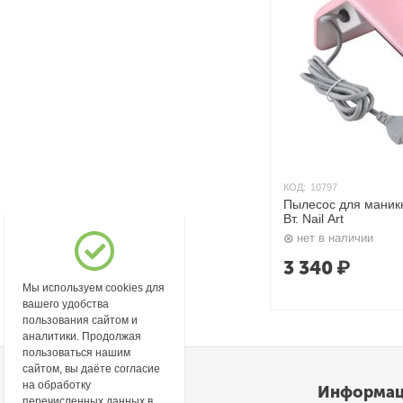
КОД:
10797
Пылесос для маник
Вт. Nail Art
нет в наличии
3 340
₽
Мы используем cookies для
вашего удобства
пользования сайтом и
аналитики. Продолжая
пользоваться нашим
сайтом, вы даёте согласие
на обработку
Моя учетная запись
Информа
перечисленных данных в