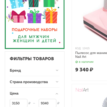
КОД:
12415
Пылесос для маник
Nail Art
ФИЛЬТРЫ ТОВАРОВ
в наличии
9 340
₽
Бренд
Страна производства
Цена
–
₽
₽