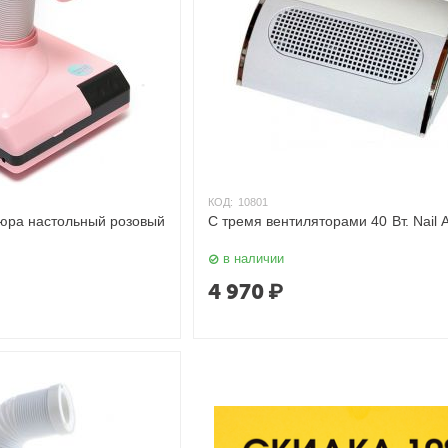
КОД:
10801
юра настольный розовый
С тремя вентиляторами 40 Вт. Nail A
в наличии
4 970
₽