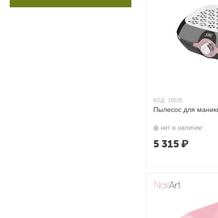
КОД:
15535
Пылесос для маник
нет в наличии
5 315
₽