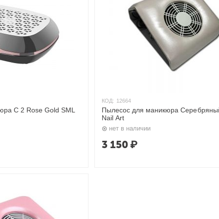
КОД:
12664
юра C 2 Rose Gold SML
Пылесос для маникюра Серебряный
Nail Art
нет в наличии
3 150
₽