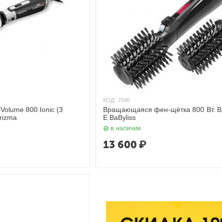
КОД:
7590
Volume 800 Ionic (3
Вращающаяся фен-щётка 800 Вт. B
rizma
E BaByliss
в наличии
13 600
₽