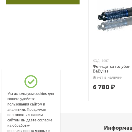
КОД:
1997
Фен-щетка голубая 
BaByliss
нет в наличии
6 780
₽
Мы используем cookies для
вашего удобства
пользования сайтом и
аналитики. Продолжая
пользоваться нашим
сайтом, вы даёте согласие
на обработку
Моя учетная запись
Информа
перечисленных данных в