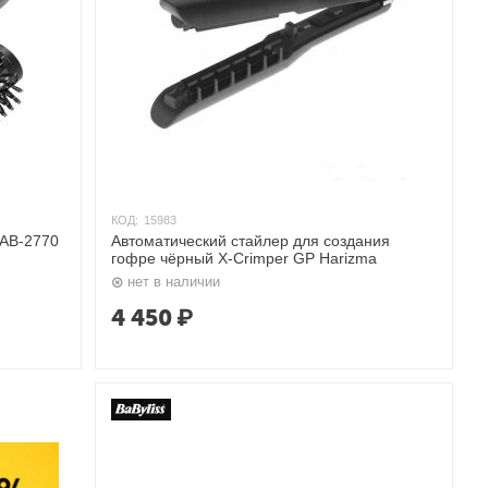
КОД:
15983
AB-2770
Автоматический стайлер для создания
гофре чёрный X-Crimper GP Harizma
нет в наличии
4 450
₽