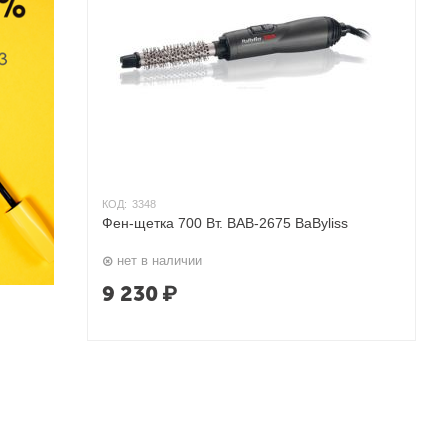
КОД:
3348
Фен-щетка 700 Вт. BAB-2675 BaByliss
нет в наличии
9 230
₽