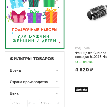
КОД:
10448
Фен-щетка Curl and 
насадки) h10213 Ha
ФИЛЬТРЫ ТОВАРОВ
в наличии
4 820
₽
Бренд
Страна производства
Цена
–
₽
₽