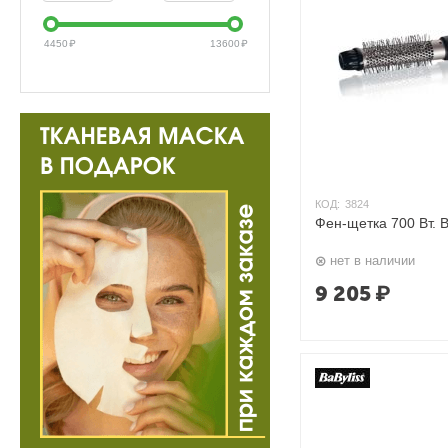
4450
₽
13600
₽
КОД:
3824
Фен-щетка 700 Вт. 
нет в наличии
9 205
₽