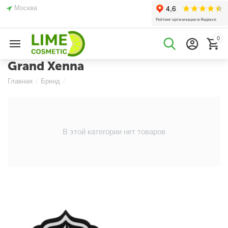
Москва
0
Grand Xenna
Главная
/
Бренд
/
В этой категории нет товаров