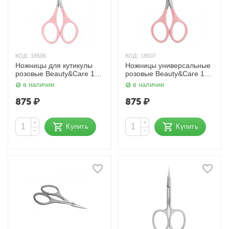
КОД:
18506
КОД:
18507
Ножницы для кутикулы
Ножницы универсальные
розовые Beauty&Care 11
розовые Beauty&Care 11
Type 1 Сталекс
Type 3 Сталекс
в наличии
в наличии
875
₽
875
₽
+
+
Купить
Купить
−
−