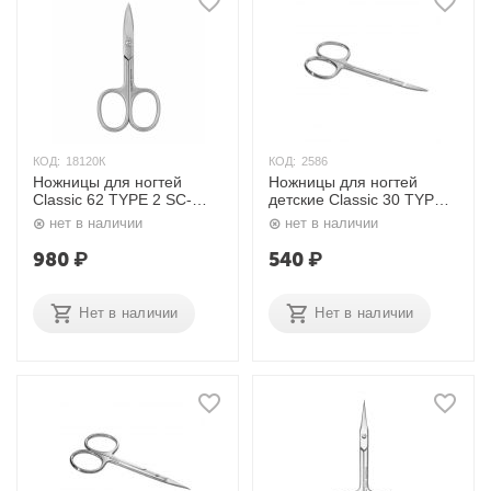
КОД:
18120К
КОД:
2586
Ножницы для ногтей
Ножницы для ногтей
Classic 62 TYPE 2 SC-
детские Classic 30 TYPE 2
62/2 Сталекс
SC-30/2 (Н-04) Сталекс
нет в наличии
нет в наличии
980
₽
540
₽
Нет в наличии
Нет в наличии