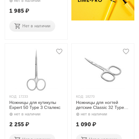
нет в наличии
1 985
₽
Нет в наличии
КОД:
17233
КОД:
18270
Ножницы для кутикулы
Ножницы для ногтей
Expert 50 Type 3 Сталекс
детские Classic 32 Type 1
SC-32/1 Сталекс
нет в наличии
нет в наличии
2 255
₽
1 090
₽