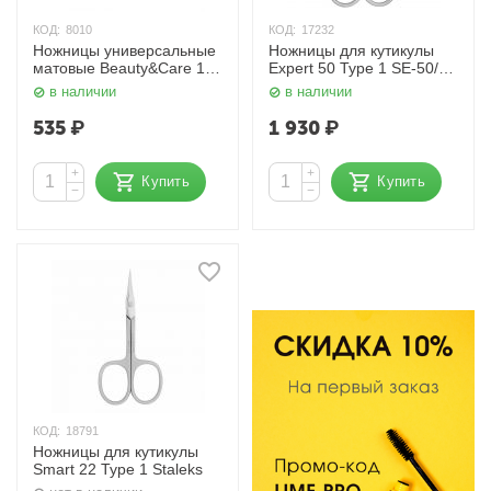
КОД:
8010
КОД:
17232
Ножницы универсальные
Ножницы для кутикулы
матовые Beauty&Care 10
Expert 50 Type 1 SE-50/1
TYPE 3 S4-13-21 (Н-16)
Сталекс
в наличии
в наличии
Сталекс
535
₽
1 930
₽
+
+
Купить
Купить
−
−
КОД:
18791
Ножницы для кутикулы
Smart 22 Type 1 Staleks