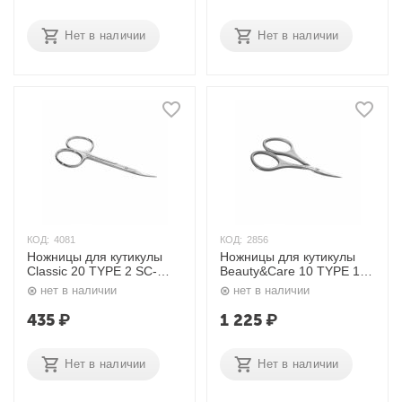
Нет в наличии
Нет в наличии
КОД:
4081
КОД:
2856
Ножницы для кутикулы
Ножницы для кутикулы
Classic 20 TYPE 2 SC-
Beauty&Care 10 TYPE 1
20/2 Н-01 (S3-13-24)
SBC-10/1 Н-12 (S4-11-20)
нет в наличии
нет в наличии
Сталекс
Сталекс
435
₽
1 225
₽
Нет в наличии
Нет в наличии