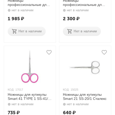
Ножницы
Ножницы
профессиональные для
профессиональные для
кутикулы SMART 10 TYPE
кутикулы EXPERT 50
нет в наличии
нет в наличии
3 SS-10/3 Сталекс
TYPE 2 SE-50/2 Сталекс
1 985
₽
2 300
₽
Нет в наличии
Нет в наличии
КОД:
17017
КОД:
15025
Ножницы для кутикулы
Ножницы для кутикулы
Smart 41 TYPE 1 SS-41/1
Smart 21 SS-20/1 Сталекс
Сталекс
нет в наличии
нет в наличии
735
₽
640
₽