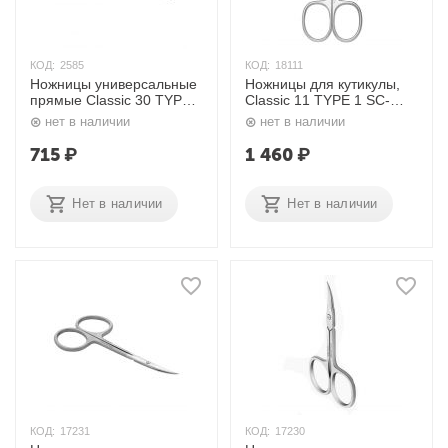
КОД:
2585
КОД:
18111
Ножницы универсальные
Ножницы для кутикулы,
прямые Classic 30 TYPE
Classic 11 TYPE 1 SC-
1 SC-30/1 (Н-03, S3-20-
11/1 Сталекс
нет в наличии
нет в наличии
24) Сталекс
715
₽
1 460
₽
Нет в наличии
Нет в наличии
КОД:
17231
КОД:
17230