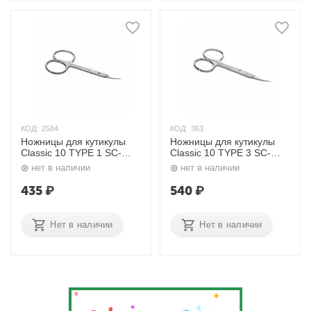
КОД:
2584
КОД:
363
Ножницы для кутикулы
Ножницы для кутикулы
Classic 10 TYPE 1 SC-
Classic 10 TYPE 3 SC-
10/1 Н-02 (S3-12-20)
10/3 Н-05 (S3-12-24)
нет в наличии
нет в наличии
Сталекс
Сталекс
435
₽
540
₽
Нет в наличии
Нет в наличии