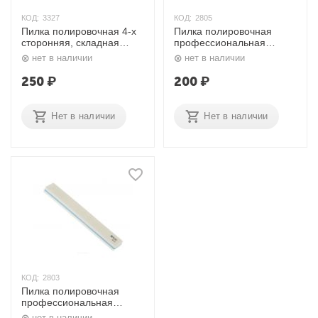
КОД:
3327
КОД:
2805
Пилка полировочная 4-х
Пилка полировочная
сторонняя, складная
профессиональная
Classic BA-206-1 Zinger
Улыбка 2 в 1, 9102919HS
нет в наличии
нет в наличии
Dewal
250
₽
200
₽
Нет в наличии
Нет в наличии
КОД:
2803
Пилка полировочная
профессиональная
Квадратная 2 в 1,
нет в наличии