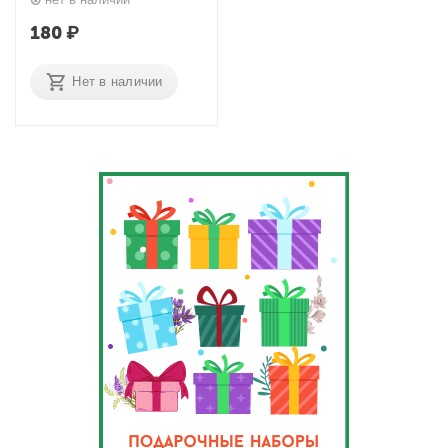
9103308К Dewal
180
₽
Нет в наличии