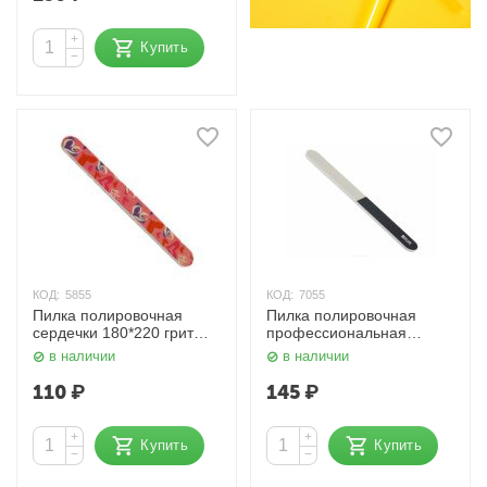
+
Купить
−
КОД:
5855
КОД:
7055
Пилка полировочная
Пилка полировочная
сердечки 180*220 грит
профессиональная
998 Mertz
Прямая 3 в 1, 9103406К
в наличии
в наличии
Dewal
110
₽
145
₽
+
+
Купить
Купить
−
−