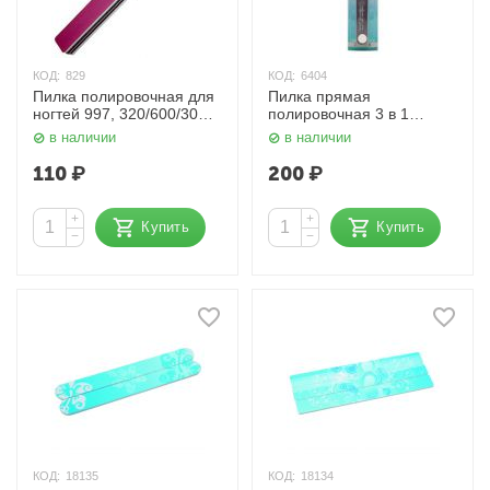
КОД:
829
КОД:
6404
Пилка полировочная для
Пилка прямая
ногтей 997, 320/600/3000
полировочная 3 в 1
грит Mertz
Classic 240/800/3000 BA-
в наличии
в наличии
27 Zinger
110
₽
200
₽
+
+
Купить
Купить
−
−
КОД:
18135
КОД:
18134