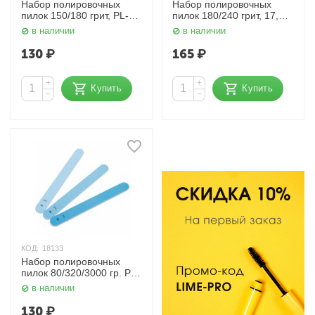
Набор полировочных
Набор полировочных
пилок 150/180 грит, PL-10
пилок 180/240 грит, 17,5
Dewal Beauty
см, PL-09 Dewal Beauty
в наличии
в наличии
130
₽
165
₽
+
+
Купить
Купить
−
−
КОД:
18133
Набор полировочных
пилок 80/320/3000 гр. PL-
03 Dewal Beauty
в наличии
130
₽