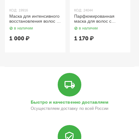
КОД:
19916
КОД:
24044
Маска для интенсивного
Парфюмированная
восстановления волос /
маска для волос c
Intensive Mask for
ароматом белого
в наличии
в наличии
Damaged Hair, 500 мл
мускуса 500 мл
TEFIA Mycare
LODEURLETTE
1 000
₽
1 170
₽
Быстро и качественно доставляем
Осуществляем доставку по всей России